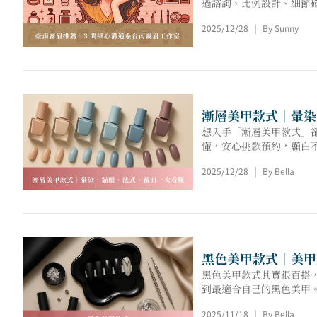
過諮詢、比例設計、細節
2025/12/28
By Sunny
|
漸層美甲款式｜暈染
想入手「漸層美甲款式」
懂，安心挑款預約，顯白
2025/12/28
By Bella
|
黑色美甲款式｜美甲
黑色美甲款式其實很百搭
到最適合自己的黑色美甲
2025/11/18
By Bella
|