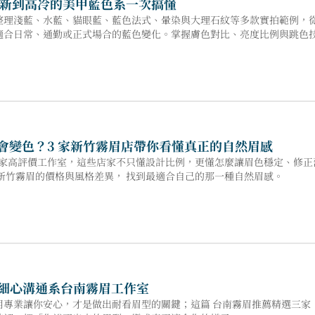
新到高冷的美甲藍色系一次搞懂
整理淺藍、水藍、貓眼藍、藍色法式、暈染與大理石紋等多款實拍範例，
適合日常、通勤或正式場合的藍色變化。掌握膚色對比、亮度比例與跳色
眉會變色？3 家新竹霧眉店帶你看懂真正的自然眉感
三家高評價工作室，這些店家不只懂設計比例，更懂怎麼讓眉色穩定、修正
新竹霧眉的價格與風格差異， 找到最適合自己的那一種自然眉感。
間細心溝通系台南霧眉工作室
用專業讓你安心，才是做出耐看眉型的關鍵；這篇 台南霧眉推薦精選三家