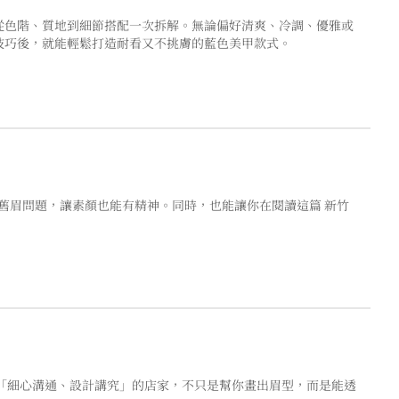
從色階、質地到細節搭配一次拆解。無論偏好清爽、冷調、優雅或
技巧後，就能輕鬆打造耐看又不挑膚的藍色美甲款式。
舊眉問題，讓素顏也能有精神。同時，也能讓你在閱讀這篇 新竹
「細心溝通、設計講究」的店家，不只是幫你畫出眉型，而是能透