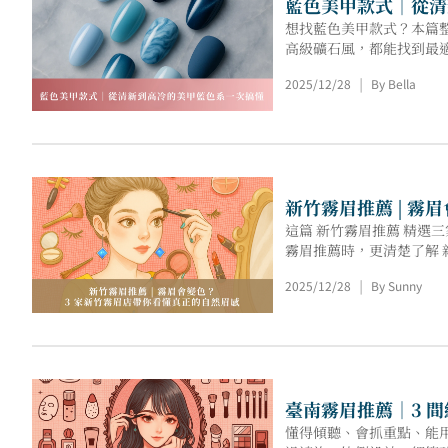
藍色美甲款式｜從清
想找藍色美甲款式？本篇
高級礦石風，都能找到最
2025/12/28
By Bella
|
新竹霧眉推薦 | 霧
這篇 新竹霧眉推薦 精選
霧眉推薦時，更清楚了解 
2025/12/28
By Sunny
|
臺南霧眉推薦｜3 
懂得傾聽、會抓重點、能