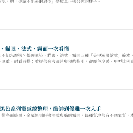
確認，把「你說不出來的眉型」變成真正適合你的樣子。
、貓眼、法式、霧面一次看懂
卻不知怎麼選？整理暈染、貓眼、法式、霧面四種「美甲漸層款式」範本
不厚重、耐看百搭；並提供參考圖片與預約指引，從膚色冷暖、甲型比例
黑色系列靈感總整理，酷帥到優雅一次入手
，從亮面純黑、金屬黑到細邊法式與絲絨霧面，每種質地都有不同氣質。
。