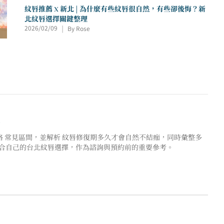
紋唇推薦 X 新北 | 為什麼有些紋唇很自然，有些卻後悔？新
北紋唇選擇關鍵整理
2026/02/09
By Rose
|
紹
價格 常見區間，並解析 紋唇修復期多久才會自然不結痂，同時彙整多
適合自己的台北紋唇選擇，作為諮詢與預約前的重要參考。