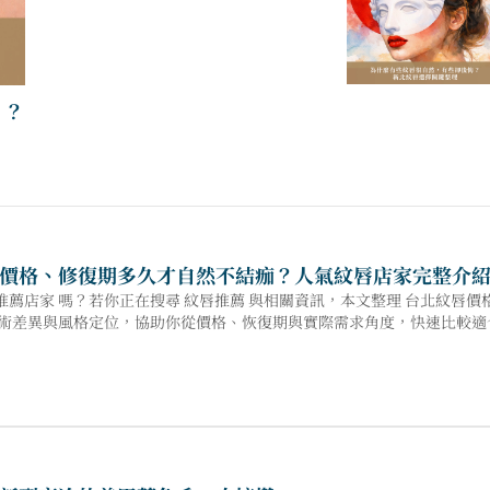
紋唇推薦 x 桃園 ：桃園紋唇怎麼選，才不會做完後悔 ？
價格、修復期多久才自然不結痂？人氣紋唇店家完整介
推薦店家 嗎？若你正在搜尋 紋唇推薦 與相關資訊，本文整理 台北紋唇
的技術差異與風格定位，協助你從價格、恢復期與實際需求角度，快速比較