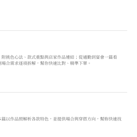
，附挑色心法、款式重點與店家作品連結；從通勤到宴會一篇看
到場合需求逐項拆解，幫你快速比對、精準下單。
本篇以作品照解析各款特色，並提供場合與穿搭方向，幫妳快速找