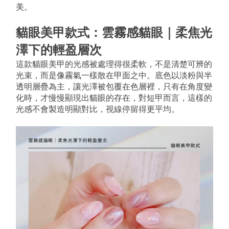
美。
貓眼美甲款式：雲霧感貓眼｜柔焦光
澤下的輕盈層次
這款貓眼美甲的光感被處理得很柔軟，不是清楚可辨的
光束，而是像霧氣一樣散在甲面之中。底色以淡粉與半
透明層疊為主，讓光澤被包覆在色層裡，只有在角度變
化時，才慢慢顯現出貓眼的存在，對短甲而言，這樣的
光感不會製造明顯對比，視線停留得更平均。