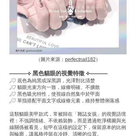
（圖片來源：
perfectnail182
）
———⟢ 黑色貓眼的視覺特徵 ⟣———
◞♡ 底色為純黑或深黑調，光澤對比清楚
◞♡ 貓眼光束方向一致，線條明確、不擴散
◞♡ 黑色吸光特性，使視線自然集中於甲面
◞♡ 單指搭配平面文字或線條元素，維持整體俐落感
這類貓眼美甲款式，常被歸在「雜誌女孩」的視覺語境
裡：不強調情緒、不依賴裝飾，而是透過乾淨構圖與光
線關係被看見，短甲在這樣的設定下，保留原本的比例
與輪廓，讓風格停留在冷靜、清晰的位置。