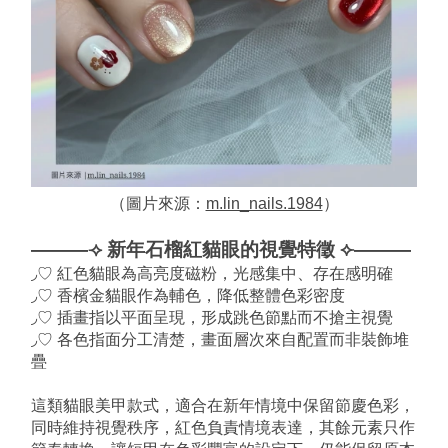
（圖片來源：
m.lin_nails.1984
）
———⟢ 新年石榴紅貓眼的視覺特徵 ⟣———
◞♡ 紅色貓眼為高亮度磁粉，光感集中、存在感明確
◞♡ 香檳金貓眼作為輔色，降低整體色彩密度
◞♡ 插畫指以平面呈現，形成跳色節點而不搶主視覺
◞♡ 各色指面分工清楚，畫面層次來自配置而非裝飾堆
疊
這類貓眼美甲款式，適合在新年情境中保留節慶色彩，
同時維持視覺秩序，紅色負責情境表達，其餘元素只作