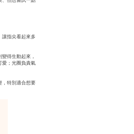
眼、但想嘗試一點
，讓指尖看起來多
刻變得生動起來，
可愛；光圈負責氣
輕，特別適合想要
。