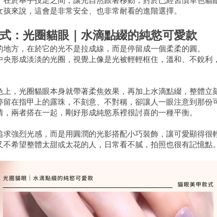
，在於舉手投足之間，讓光自然跟著移動，對於已經習慣單色貓
女孩來說，這會是非常安全、也非常耐看的進階選擇。
式：光圈貓眼｜水滴點綴的純慾可愛款
的地方，在於它的光不是拉成線，而是停留成一個柔柔的圓。
中央形成淡淡的光圈，視覺上像是光被輕輕框住，溫和、不銳利
色上，光圈貓眼本身就帶著柔焦效果，再加上水滴點綴，整體立
停留在指甲上的露珠，不刻意、不對稱，卻讓人一眼注意到那份
情，兩者搭在一起，剛好形成純慾系裡很討喜的一種平衡。
追求強烈光感，而是用圓潤的光影搭配小巧裝飾，讓可愛顯得很
又不希望整體太甜或太花的人，日常看不膩，拍照也很有記憶點