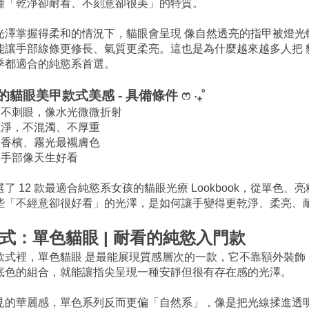
種「乾淨卻耐看、不刻意卻很美」的特質。
光澤掌握得柔和的情況下，貓眼會呈現 像自然透亮的指甲被燈光
能讓手部線條更修長、氣質更柔亮。這也是為什麼越來越多人把 
季都適合的純慾系首選。
孩的貓眼美甲款式美感 - 具備條件 ෆ ‧₊˚
、不刺眼，像水光微微折射
乾淨，不混濁、不厚重
、香檳、霧光最襯膚色
讓手部像天生好看
了 12 款最適合純慾系女孩的貓眼光療 Lookbook，從單色、
些「不經意卻很好看」的光澤，是如何讓手變得更乾淨、柔亮、
式：單色貓眼 | 耐看的純慾入門款
款式裡，單色貓眼 是最能展現質感層次的一款，它不靠額外裝飾
底色的組合，就能讓指尖呈現一種安靜但很有存在感的光澤。
見的華麗感，單色系列反而更偏「自然系」，像是把光線揉進透