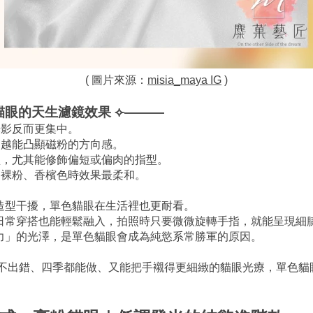
( 圖片來源：
misia_maya IG
 )
貓眼的天生濾鏡效果 ⟣———
光影反而更集中。
，越能凸顯磁粉的方向感。
型，尤其能修飾偏短或偏肉的指型。
、裸粉、香檳色時效果最柔和。
造型干擾，單色貓眼在生活裡也更耐看。
日常穿搭也能輕鬆融入，拍照時只要微微旋轉手指，就能呈現細
力」的光澤，是單色貓眼會成為純慾系常勝軍的原因。
永不出錯、四季都能做、又能把手襯得更細緻的貓眼光療，單色貓