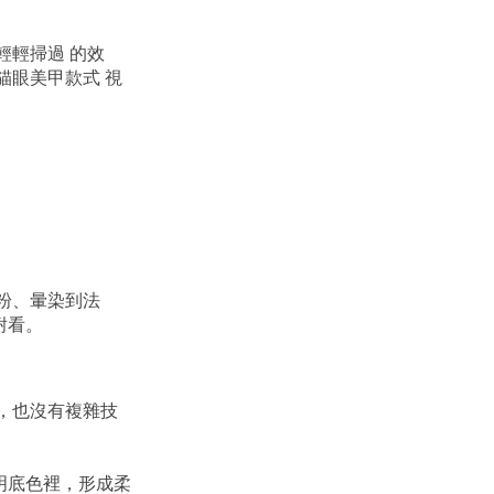
輕輕掃過 的效
貓眼美甲款式 視
亮粉、暈染到法
耐看。
，也沒有複雜技
明底色裡，形成柔