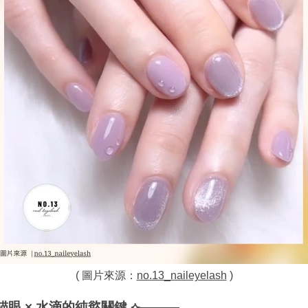
( 圖片來源：
no.13_naileyelash
 )
貓眼 × 水滴的純慾關鍵 ⟣———