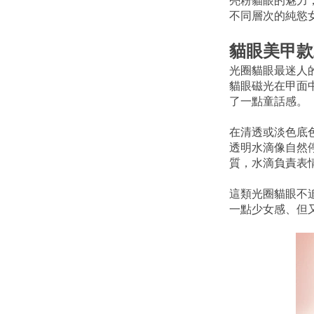
亮粉貓眼的魅力
不同層次的純慾
貓眼美甲款
光圈貓眼最迷人
貓眼磁光在甲面
了一點童話感。
在清透或淡色底
透明水滴像自然
質，水滴負責表
這類光圈貓眼不
一點少女感、但