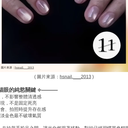
( 圖片來源：
hsnail.___2013
 )
貓眼的純慾關鍵 ⟣———
緻，不影響整體清透感
浮現，不是固定死亮
聚會、拍照時提升存在感
、淡金色最不破壞氣質