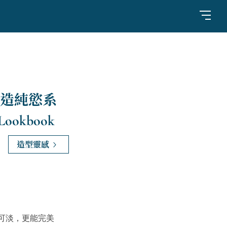
造純慾系
ookbook
造型靈感
可淡，更能完美