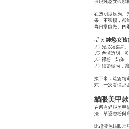
展現純慾女孩那
在透明度足夠、
果，不張揚，卻
為日常能做、四
‧₊˚ ෆ 純慾女
◞♡ 光必須柔亮
◞♡ 色澤透明、
◞♡ 裸粉、奶茶
◞♡ 細節極簡，
接下來，這篇精選
式，一次看懂那
貓眼美甲款
在所有貓眼美甲
法，單憑磁粉與
比起濃色貓眼常