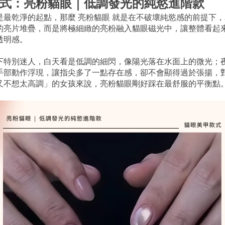
式：亮粉貓眼｜低調發光的純慾進階款
是最乾淨的起點，那麼 亮粉貓眼 就是在不破壞純慾感的前提下
的亮片堆疊，而是將極細緻的亮粉融入貓眼磁光中，讓整體看起來
透明感。
下特別迷人，白天看是低調的細閃，像陽光落在水面上的微光；
手部動作浮現，讓指尖多了一點存在感，卻不會顯得過於張揚，
又不想太高調」的女孩來說，亮粉貓眼剛好踩在最舒服的平衡點