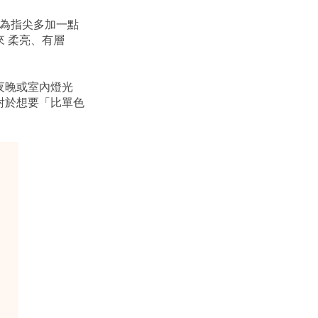
，為指尖多加一點
 柔亮、有層
夜晚或室內燈光
對於想要「比單色
。