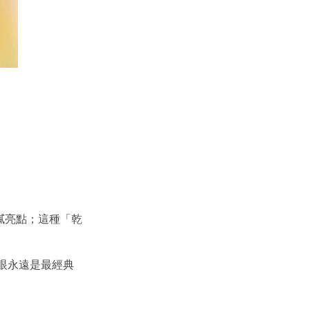
膩亮點；這種「乾
眼永遠是最經典