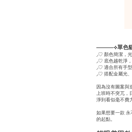
———⟢單色
◞♡ 顏色簡潔，
◞♡ 底色越乾淨
◞♡ 適合所有手
◞♡ 搭配金屬光
因為沒有圖案與
上班時不突兀，
淨到看似毫不費
如果想要一款 
的起點。