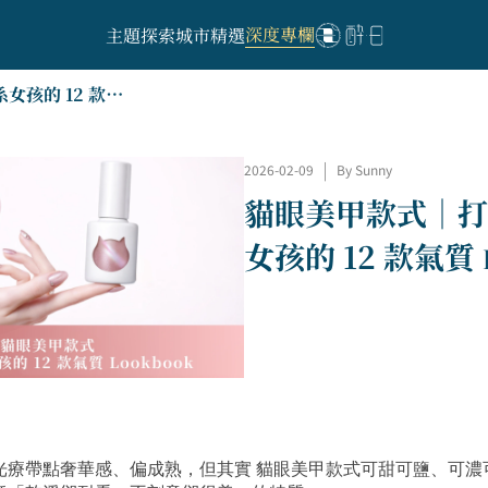
深度專欄
主題探索
城市精選
貓眼美甲款式｜打造純慾系女孩的 12 款氣質 Lookbook
2026-02-09
|
By Sunny
貓眼美甲款式｜打
女孩的 12 款氣質 L
光療帶點奢華感、偏成熟，但其實 貓眼美甲款式可甜可鹽、可濃