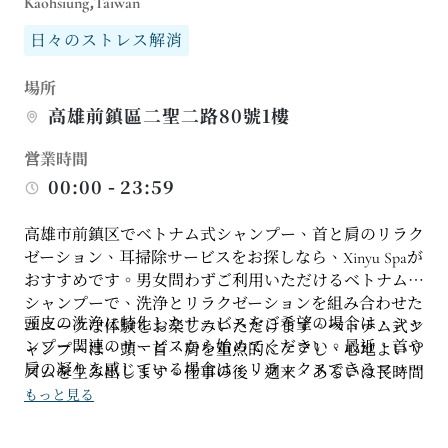
Kaohsiung,Taiwan
日々のストレス解消
場所
高雄前鎮區二聖二路80號1樓
営業時間
00:00 - 23:59
高雄市前鎮区でベトナム式シャンプー、首と肩のリラク
ゼーション、耳掃除サービスをお探しなら、Xinyu Spaが
おすすめです。男女問わずご利用いただけるベトナム式
シャンプーで、洗浄とリラクゼーションを組み合わせた
頭皮の洗浄に特化したサービスをご希望の場合は、シャ
ユニークな体験をお楽しみいただけます。ベトナム式シ
ンプー関連のサービスから始めてください。最近、首や
ャンプーは、頭、首、肩を重点的にケアし、心地よいリ
肩の凝りを感じている場合は、リラックスできるマッサ
ズムを生み出します。仕事の後、週末、あるいは長時間
ージと組み合わせることもできます。耳掃除や耳のサー
の精神的疲労の後など、リラックスしたい時に最適で
もっと見る
ビスについては、事前に詳細をご確認いただき、敏感肌
す。
や不快感を感じやすい方はお知らせください。