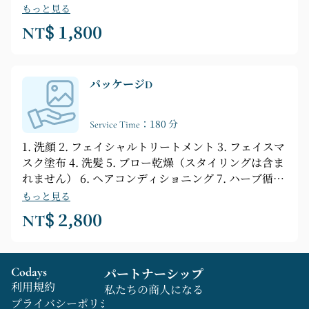
水マッサージ 8. 肩と首のマッサージ 9. コーヒーと軽
もっと見る
食付き 10. 足湯 11. アイマスク 12. 耳掃除 13. 爪切り
NT$ 1,800
14. 足マッサージ 15. 角質除去 16. 耳キャンドル
パッケージD
Service Time：180 分
1. 洗顔 2. フェイシャルトリートメント 3. フェイスマ
スク塗布 4. 洗髪 5. ブロー乾燥（スタイリングは含ま
れません） 6. ヘアコンディショニング 7. ハーブ循環
水マッサージ 8. 肩と首のマッサージ 9. コーヒーと軽
もっと見る
食付き 10. 足湯 11. アイマスク 12. 耳掃除 13. 爪切り
NT$ 2,800
14. 足マッサージ 15. 角質除去 16. 耳キャンドル
Codays
パートナーシップ
利用規約
私たちの商人になる
プライバシーポリシー