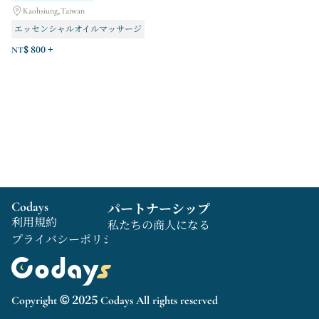
Kaohsiung,Taiwan
エッセンシャルオイルマッサージ
ベトナムのシャンプー
NT$ 800 +
Codays
パートナーシップ
利用規約
私たちの商人になる
プライバシーポリシー
Copyright © 2025 Codays All rights reserved