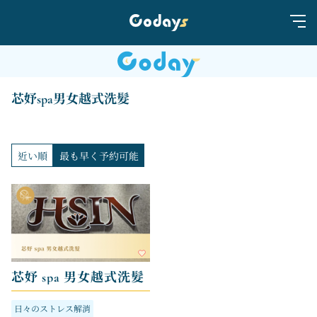
芯妤spa男女越式洗髮
近い順
最も早く予約可能
芯妤 spa 男女越式洗髮
日々のストレス解消