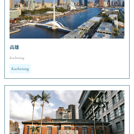
高雄
Kaohsiung
Kaohsiung