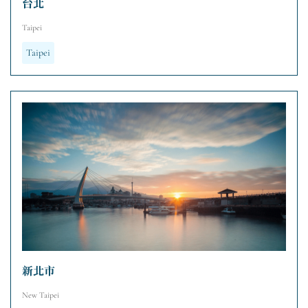
台北
Taipei
Taipei
新北市
New Taipei