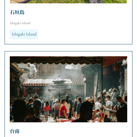
石垣島
Ishigaki Island
Ishigaki Island
台南