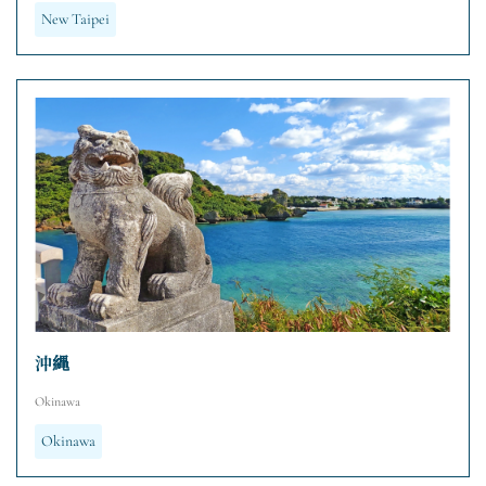
New Taipei
沖縄
Okinawa
Okinawa