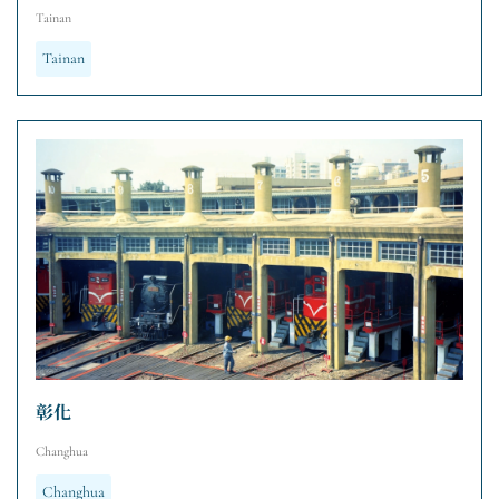
Tainan
Tainan
彰化
Changhua
Changhua