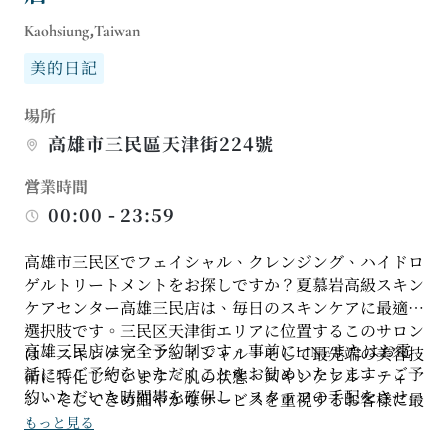
Kaohsiung,Taiwan
美的日記
場所
高雄市三民區天津街224號
営業時間
00:00 - 23:59
高雄市三民区でフェイシャル、クレンジング、ハイドロ
ゲルトリートメントをお探しですか？夏慕岩高級スキン
ケアセンター高雄三民店は、毎日のスキンケアに最適な
選択肢です。三民区天津街エリアに位置するこのサロン
高雄三民店は完全予約制です。事前にLINEまたはお電
は、スキンケア、フェイシャル、そして最先端の美容技
話にてご予約をいただくことをお勧めいたします。ご予
術に特化しています。肌の状態、スキンケアルーティ
約いただいた時間帯を確保し、スタッフの手配をさせて
ン、そしてきめ細やかなサービスを重視するお客様に最
いただきます。ニキビ治療、保湿美容液、ハイドロゲル
適です。肌分析、カスタマイズされたトリートメントプ
もっと見る
トリートメントなど、特定のスキンケアサービスをご希
ラン、そして機器を用いたケアを重視し、単なるクレン