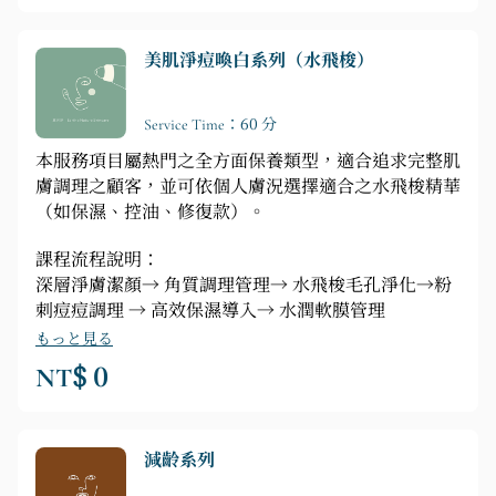
美肌淨痘喚白系列（水飛梭）
Service Time：60 分
本服務項目屬熱門之全方面保養類型，適合追求完整肌
膚調理之顧客，並可依個人膚況選擇適合之水飛梭精華
（如保濕、控油、修復款）。
課程流程說明：
深層淨膚潔顏→ 角質調理管理→ 水飛梭毛孔淨化→粉
刺痘痘調理 → 高效保濕導入→ 水潤軟膜管理
もっと見る
NT$ 0
減齡系列