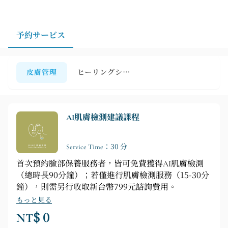
望の場合は、まずはお客様に合ったコースについてご相
ジングにとどまらず、お客様一人ひとりのニーズに合わ
談の上、お肌の状態やご都合に合わせてご来店日時をご
せたスキンケアを提供します。
予約いただくことをお勧めします。このサービスは、継
予約サービス
続的なスキンケアを希望される方、プライバシーを重視
される方、そしてプロのサポートを受けてスキンケアプ
ランを立てたい方に最適です。
皮膚管理
ヒーリングシリーズ
AI肌膚檢測建議課程
Service Time：30 分
首次預約臉部保養服務者，皆可免費獲得AI肌膚檢測
（總時長90分鐘）；若僅進行肌膚檢測服務（15-30分
鐘），則需另行收取新台幣799元諮詢費用。
もっと見る
NT$ 0