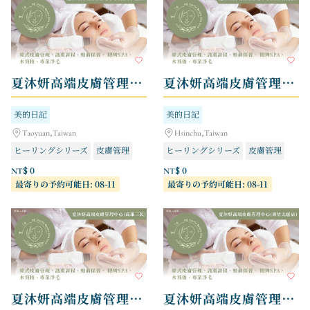
夏沐妍高端皮膚管理中心 - 桃園中壢店
夏沐妍高端皮膚管理中心 - 新竹竹北店
美的日記
美的日記
Taoyuan,Taiwan
Hsinchu,Taiwan
ヒーリングシリーズ
皮膚管理
ヒーリングシリーズ
皮膚管理
NT$ 0
NT$ 0
最寄りの予約可能日: 08-11
最寄りの予約可能日: 08-11
夏沐妍高端皮膚管理中心 - 高雄三民店
夏沐妍高端皮膚管理中心 - 新竹北區店