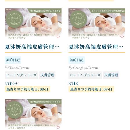
夏沐妍高端皮膚管理中心 - 台北大安店
夏沐妍高端皮膚管理中心 - 彰化員林店
美的日記
美的日記
Taipei,Taiwan
Changhua,Taiwan
ヒーリングシリーズ
皮膚管理
ヒーリングシリーズ
皮膚管理
NT$ 0 +
NT$ 0
最寄りの予約可能日: 08-11
最寄りの予約可能日: 08-11