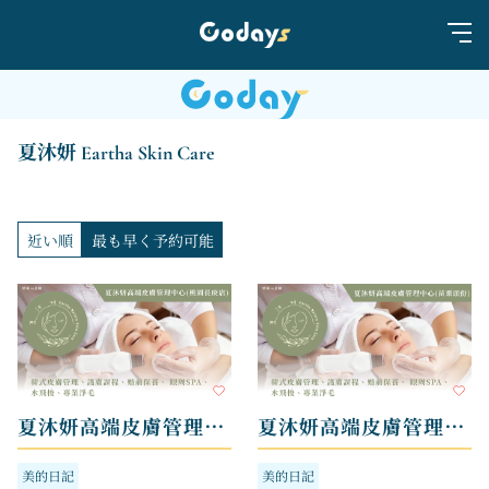
夏沐妍 Eartha Skin Care
近い順
最も早く予約可能
夏沐妍高端皮膚管理中心 - 桃園長庚店
夏沐妍高端皮膚管理中心 - 苗栗頭份店
美的日記
美的日記