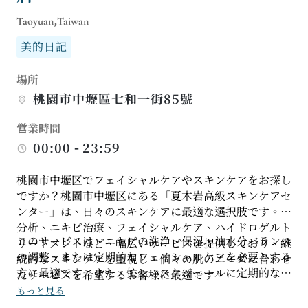
Taoyuan,Taiwan
美的日記
場所
桃園市中壢區七和一街85號
営業時間
00:00 - 23:59
桃園市中壢区でフェイシャルケアやスキンケアをお探し
ですか？桃園市中壢区にある「夏木岩高級スキンケアセ
ンター」は、日々のスキンケアに最適な選択肢です。肌
分析、ニキビ治療、フェイシャルケア、ハイドロゲルト
このサービスは、ニキビの洗浄、保湿、油水分バランス
リートメントなど、幅広いサービスを提供しており、継
の調整、または定期的なフェイシャルケアを必要とする
続的なスキンケアを重視し、個々の肌のニーズに合わせ
方に最適です。また、忙しいスケジュールに定期的なス
たサービスを希望するお客様に最適です。
キンケアを取り入れたいビジネスパーソンにも適してい
もっと見る
ます。当店は完全予約制です。初めてご来店される方、