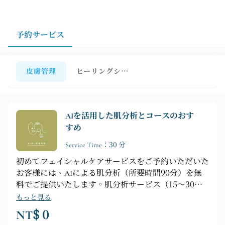
または特定の肌悩みをお持ちの方は、事前にご予約の
上、カウンセリング時間をお取りいただくことをお勧め
します。スタッフがお客様の現在の肌の状態に合わせ
予約サービス
て、最適なスキンケアプランをご提案いたします。
皮膚管理
ヒーリングシリーズ
AIを活用した肌分析とコースのおす
すめ
Service Time：30 分
初めてフェイシャルケアサービスをご予約いただいた
お客様には、AIによる肌分析（所要時間90分）を無
料でご提供いたします。肌分析サービス（15～30
分）のみをご希望の場合は、別途799台湾ドルのカウ
もっと見る
ンセリング料金がかかります。
NT$ 0