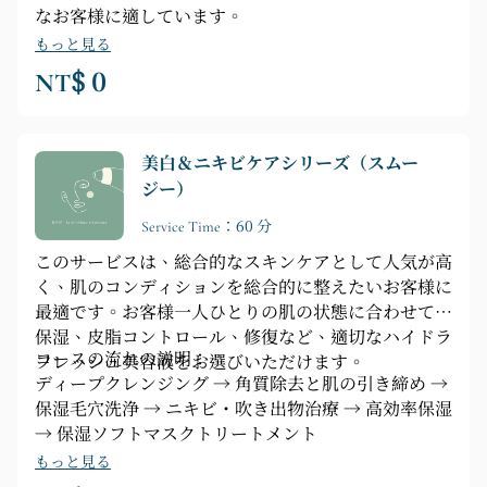
なお客様に適しています。
もっと見る
NT$ 0
美白＆ニキビケアシリーズ（スムー
ジー）
Service Time：60 分
このサービスは、総合的なスキンケアとして人気が高
く、肌のコンディションを総合的に整えたいお客様に
最適です。お客様一人ひとりの肌の状態に合わせて、
保湿、皮脂コントロール、修復など、適切なハイドラ
コースの流れの説明：
フレッシュ美容液をお選びいただけます。
ディープクレンジング → 角質除去と肌の引き締め →
保湿毛穴洗浄 → ニキビ・吹き出物治療 → 高効率保湿
→ 保湿ソフトマスクトリートメント
もっと見る