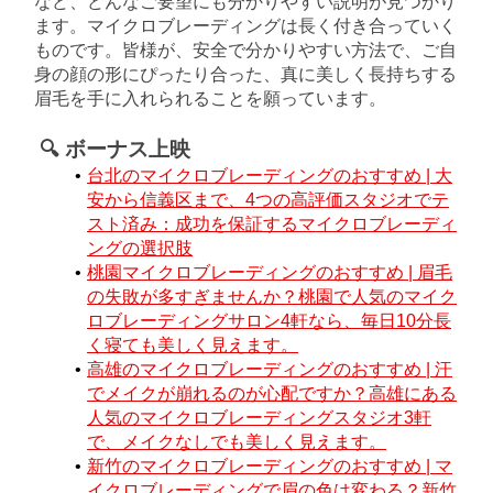
など、どんなご要望にも分かりやすい説明が見つかり
ます。マイクロブレーディングは長く付き合っていく
ものです。皆様が、安全で分かりやすい方法で、ご自
身の顔の形にぴったり合った、真に美しく長持ちする
眉毛を手に入れられることを願っています。
🔍 ボーナス上映
台北のマイクロブレーディングのおすすめ | 大
安から信義区まで、4つの高評価スタジオでテ
スト済み：成功を保証するマイクロブレーディ
ングの選択肢
桃園マイクロブレーディングのおすすめ | 眉毛
の失敗が多すぎませんか？桃園で人気のマイク
ロブレーディングサロン4軒なら、毎日10分長
く寝ても美しく見えます。
高雄のマイクロブレーディングのおすすめ | 汗
でメイクが崩れるのが心配ですか？高雄にある
人気のマイクロブレーディングスタジオ3軒
で、メイクなしでも美しく見えます。
新竹のマイクロブレーディングのおすすめ | マ
イクロブレーディングで眉の色は変わる？新竹