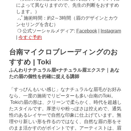
によって異なりますので、先生の判断をおすすめ
します。）
⸝₊˚ 施術時間：約2～3時間（眉のデザインとカウ
ンセリングを含む）
❍ 公式ソーシャルメディア:
Facebook
|
Instagram
|
今すぐ予約
台南マイクロブレーディングのお
すすめ | Toki
ふんわりナチュラル眉×ナチュラル眉エクステ｜あな
たの眉の個性を的確に捉える講師
「すっぴんもいい感じ」なナチュラルな眉毛がお好み
なら、一度の施術でリピーターも多い台南のToki。
Tokiの眉の形は、クリーンで柔らかく、時代を超越し
たスタイルです。厚塗りや粉っぽさは控えめで、通気
性のあるレイヤーで自然な印象に仕上げています。無
理やり新しい形を作るのではなく、自然な眉の形をそ
のまま活かすのがポイントです。アーティストは、眉