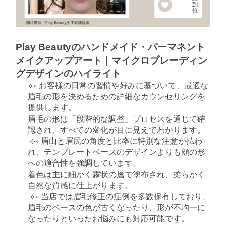
Play Beautyのハンドメイド・パーマネント
メイクアップアート｜マイクロブレーディン
グデザインのハイライト
⟣∘ お客様の日常の習慣や好みに基づいて、最適な
眉毛の形を決めるための詳細なカウンセリングを
提供します。
眉毛の形は「段階的な調整」プロセスを通じて確
認され、すべての変化が目に見えてわかります。
⟣∘ 眉山と眉尻の角度と比率に特別な注意が払わ
れ、テンプレートベースのデザインよりも顔の形
への適合性を強調しています。
着色は主に細かく霧状の層で塗布され、柔らかく
自然な質感に仕上がります。
⟣∘ 当店では眉毛修正の症例を多数保有しており、
眉毛のベースの色が古くなったり、形が不均一に
なったりといったお悩みにも対応可能です。