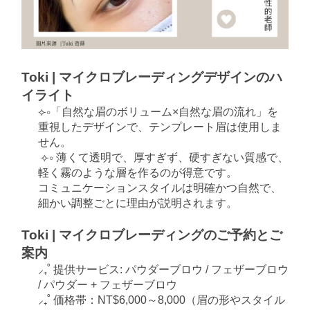
Toki | マイクロブレーディングデザインのハ
イライト
⟣∘「自然な眉のボリューム×自然な眉の流れ」を
重視したデザインで、テンプレート眉は使用しま
せん。
⟣∘ 薄くて透明で、厚すぎず、硬すぎない質感で、
軽く霧のような層を作るのが得意です。
コミュニケーションスタイルは明確かつ自然で、
細かい調整ごとに理由が説明されます。
Toki | マイクロブレーディングのご予約とご
案内
⸝₊˚ 提供サービス: パウダーブロウ / フェザーブロウ 
/ パウダー + フェザーブロウ
⸝₊˚ 価格帯：NT$6,000～8,000（眉の形やスタイル