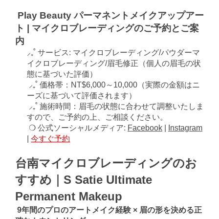
Play Beauty パーマネントメイクアップアー
ト | マイクロブレーディングのご予約とご案
内
⸝₊˚ サービス: マイクロブレーディング/パウダーマ
イクロブレーディング/眉毛修正（個人の眉毛の状
態に基づいた評価）
⸝₊˚ 価格帯：NT$6,000～10,000（実際の金額はニ
ーズに基づいて評価されます）
⸝₊˚ 施術時間：眉毛の状態に合わせて調整いたしま
すので、ご予約の上、ご相談ください。
❍ 公式ソーシャルメディア:
Facebook
|
Instagram
|
今すぐ予約
台南マイクロブレーディングのお
すすめ｜S Satie Ultimate 
Permanent Makeup
9年間のプロのアートメイク経験 × 眉の形を決める正