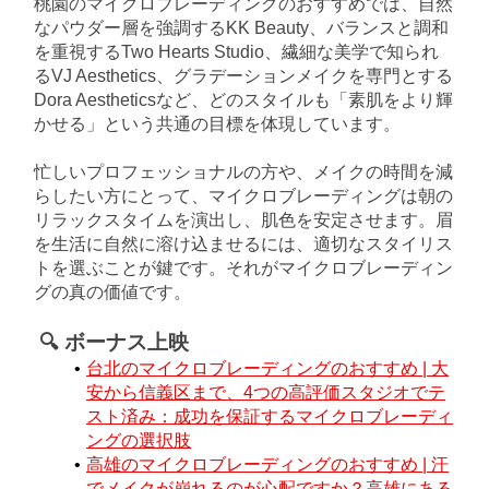
桃園のマイクロブレーディングのおすすめでは、自然
なパウダー層を強調するKK Beauty、バランスと調和
を重視するTwo Hearts Studio、繊細な美学で知られ
るVJ Aesthetics、グラデーションメイクを専門とする
Dora Aestheticsなど、どのスタイルも「素肌をより輝
かせる」という共通の目標を体現しています。
忙しいプロフェッショナルの方や、メイクの時間を減
らしたい方にとって、マイクロブレーディングは朝の
リラックスタイムを演出し、肌色を安定させます。眉
を生活に自然に溶け込ませるには、適切なスタイリス
トを選ぶことが鍵です。それがマイクロブレーディン
グの真の価値です。
🔍 ボーナス上映
台北のマイクロブレーディングのおすすめ | 大
安から信義区まで、4つの高評価スタジオでテ
スト済み：成功を保証するマイクロブレーディ
ングの選択肢
高雄のマイクロブレーディングのおすすめ | 汗
でメイクが崩れるのが心配ですか？高雄にある