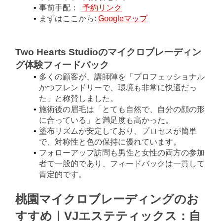
事前手配：
予約リンク
まずはここから:
Googleマップ
Two Hearts Studioのマイクロブレーディン
グ
体験フィードバック
多くの顧客が、講師陣を「プロフェッショナル
かつフレンドリーで、環境も非常に快適だっ
た」と称賛しました。
施術後の眉毛は「とても自然で、自分の顔の形
に合っている」と満足度も高かった。
塗布リズムが安定しており、プロセスが簡単
で、対称性と色の保持に優れています。
フォローアップ訪問も男性と女性の両方の参加
者で一般的であり、フィードバックは一貫して
肯定的です。
桃園マイクロブレーディングのお
すすめ｜VJエステティックス：自