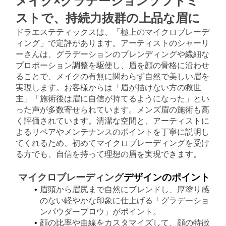
メイク×グラデーションソフトミ
ストで、持続力抜群の上品な眉に
ドラエステティックスは、「極上のマイクロブレーデ
ィング」で定評があります。アーティストのシャーリ
ーさんは、グラデーションのブレンディングや繊細な
プロポーション調整を駆使し、眉を顔の骨格に沿わせ
ることで、メイクの有無に関わらず自然で美しい眉を
実現します。お客様からは「眉が描けない方の救世
主」「施術後は眉に自信が持てるようになった」とい
った声が多数寄せられています。メンズ眉の施術も高
く評価されています。清潔な空間と、アーティストに
よるリペアやメンテナンスのポイントを丁寧に説明し
てくれるため、初めてマイクロブレーディングを受け
る方でも、自信を持って理想の眉を実現できます。
マイクロブレーディング
デザインのポイント
眉頭から眉尻まで自然にブレンドし、厚塗り感
のない軽やかな印象に仕上げる「グラデーショ
ンパウダーブロウ」がポイント。
顔の比率や曲線をカスタマイズして、顔の特徴