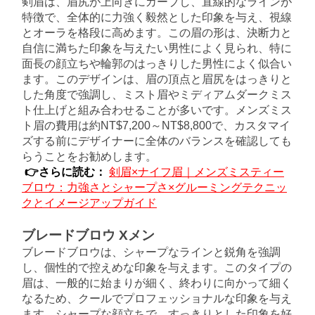
剣眉は、眉尻が上向きにカーブし、直線的なラインが
特徴で、全体的に力強く毅然とした印象を与え、視線
とオーラを格段に高めます。この眉の形は、決断力と
自信に満ちた印象を与えたい男性によく見られ、特に
面長の顔立ちや輪郭のはっきりした男性によく似合い
ます。このデザインは、眉の頂点と眉尻をはっきりと
した角度で強調し、ミスト眉やミディアムダークミス
ト仕上げと組み合わせることが多いです。メンズミス
ト眉の費用は約NT$7,200～NT$8,800で、カスタマイ
ズする前にデザイナーに全体のバランスを確認しても
らうことをお勧めします。
👉さらに読む：
剣眉×ナイフ眉｜メンズミスティー
ブロウ：力強さとシャープさ×グルーミングテクニッ
クとイメージアップガイド
ブレードブロウ Xメン
ブレードブロウは、シャープなラインと鋭角を強調
し、個性的で控えめな印象を与えます。このタイプの
眉は、一般的に始まりが細く、終わりに向かって細く
なるため、クールでプロフェッショナルな印象を与え
ます。シャープな顔立ちで、すっきりとした印象を好