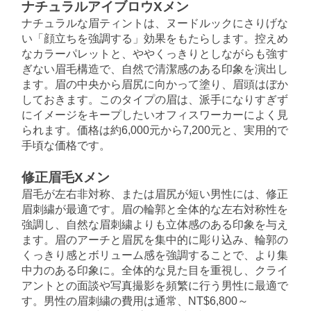
ナチュラルアイブロウXメン
ナチュラルな眉ティントは、ヌードルックにさりげな
い「顔立ちを強調する」効果をもたらします。控えめ
なカラーパレットと、ややくっきりとしながらも強す
ぎない眉毛構造で、自然で清潔感のある印象を演出し
ます。眉の中央から眉尻に向かって塗り、眉頭はぼか
しておきます。このタイプの眉は、派手になりすぎず
にイメージをキープしたいオフィスワーカーによく見
られます。価格は約6,000元から7,200元と、実用的で
手頃な価格です。
修正眉毛Xメン
眉毛が左右非対称、または眉尻が短い男性には、修正
眉刺繍が最適です。眉の輪郭と全体的な左右対称性を
強調し、自然な眉刺繍よりも立体感のある印象を与え
ます。眉のアーチと眉尻を集中的に彫り込み、輪郭の
くっきり感とボリューム感を強調することで、より集
中力のある印象に。全体的な見た目を重視し、クライ
アントとの面談や写真撮影を頻繁に行う男性に最適で
す。男性の眉刺繍の費用は通常、NT$6,800～