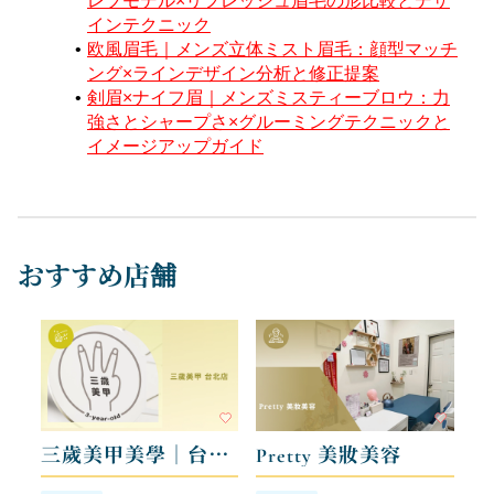
レブモデル×リフレッシュ眉毛の形比較とデザ
インテクニック
欧風眉毛｜メンズ立体ミスト眉毛：顔型マッチ
ング×ラインデザイン分析と修正提案
剣眉×ナイフ眉｜メンズミスティーブロウ：力
強さとシャープさ×グルーミングテクニックと
イメージアップガイド
おすすめ店舗
三歲美甲美學｜台北店
Pretty 美妝美容