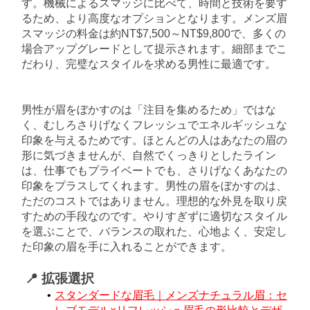
す。機械によるスマッジに比べて、時間と技術を要す
るため、より高度なオプションとなります。メンズ眉
スマッジの料金は約NT$7,500～NT$9,800で、多くの
場合アップグレードとして提示されます。細部までこ
だわり、完璧なスタイルを求める男性に最適です。
男性が眉をぼかすのは「注目を集めるため」ではな
く、むしろさりげなくフレッシュでエネルギッシュな
印象を与えるためです。ほとんどの人はあなたの眉の
形に気づきませんが、自然でくっきりとしたライン
は、仕事でもプライベートでも、さりげなくあなたの
印象をプラスしてくれます。男性の眉をぼかすのは、
ただのコストではありません。理想的な外見を取り戻
すための手段なのです。やりすぎずに適切なスタイル
を選ぶことで、バランスの取れた、心地よく、安定し
た印象の眉を手に入れることができます。
📍 拡張選択
スタンダードな眉毛｜メンズナチュラル眉：セ