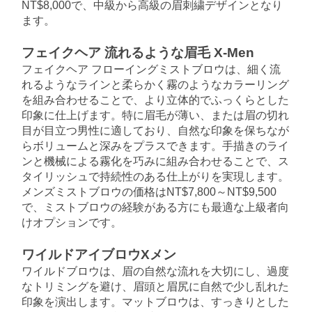
NT$8,000で、中級から高級の眉刺繍デザインとなり
ます。
フェイクヘア 流れるような眉毛 X-Men
フェイクヘア フローイングミストブロウは、細く流
れるようなラインと柔らかく霧のようなカラーリング
を組み合わせることで、より立体的でふっくらとした
印象に仕上げます。特に眉毛が薄い、または眉の切れ
目が目立つ男性に適しており、自然な印象を保ちなが
らボリュームと深みをプラスできます。手描きのライ
ンと機械による霧化を巧みに組み合わせることで、ス
タイリッシュで持続性のある仕上がりを実現します。
メンズミストブロウの価格はNT$7,800～NT$9,500
で、ミストブロウの経験がある方にも最適な上級者向
けオプションです。
ワイルドアイブロウXメン
ワイルドブロウは、眉の自然な流れを大切にし、過度
なトリミングを避け、眉頭と眉尻に自然で少し乱れた
印象を演出します。マットブロウは、すっきりとした