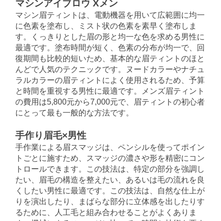
マシンアイブロウ Xメン
マシン眉ティントは、電動機器を用いて広範囲に均一
に色素を塗布し、ミスト状の色素を素早く塗布しま
す。くっきりとした眉の形と均一な色を求める男性に
最適です。塗布時間が短く、色素の分布が均一で、回
復期間も比較的短いため、基本的な眉ティントのほと
んどで人気のテクニックです。ヌードカラーやナチュ
ラルカラーの眉ティントによく使用されるため、予算
と時間を重視する男性に最適です。メンズ眉ティント
の費用は5,800元から7,000元で、眉ティントの初心者
にとって最も一般的な方法です。
手作り眉毛×男性
手作業による眉スマッジは、ペンシルを使ってポイン
トごとに施すため、スマッジの濃さや形を精密にコン
トロールできます。この技法は、特定の部分を強調し
たい、眉毛の構造を整えたい、あるいは毛の流れを良
くしたい男性に最適です。この技法は、自然な仕上が
りを演出したり、まばらな部分に立体感を出したりす
るために、人工毛と組み合わせることがよくありま