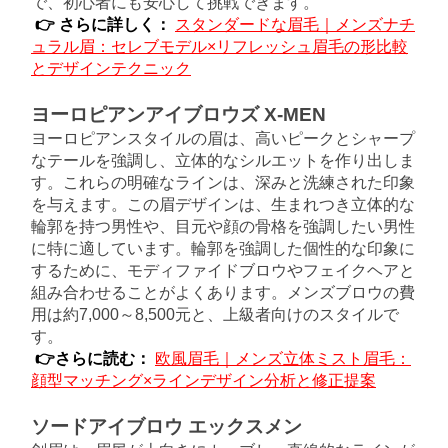
で、初心者にも安心して挑戦できます。
👉 さらに詳しく：
スタンダードな眉毛｜メンズナチ
ュラル眉：セレブモデル×リフレッシュ眉毛の形比較
とデザインテクニック
ヨーロピアンアイブロウズ X-MEN
ヨーロピアンスタイルの眉は、高いピークとシャープ
なテールを強調し、立体的なシルエットを作り出しま
す。これらの明確なラインは、深みと洗練された印象
を与えます。この眉デザインは、生まれつき立体的な
輪郭を持つ男性や、目元や顔の骨格を強調したい男性
に特に適しています。輪郭を強調した個性的な印象に
するために、モディファイドブロウやフェイクヘアと
組み合わせることがよくあります。メンズブロウの費
用は約7,000～8,500元と、上級者向けのスタイルで
す。
👉さらに読む：
欧風眉毛｜メンズ立体ミスト眉毛：
顔型マッチング×ラインデザイン分析と修正提案
ソードアイブロウ エックスメン