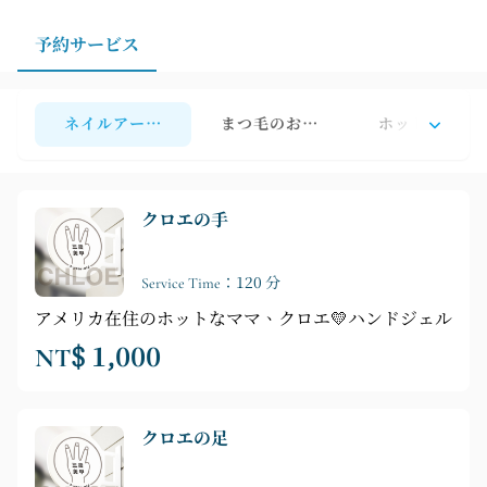
す。台北でマニキュア、まつげトリートメント、脱毛サ
ービスを試してみたい方は、予約前にご希望を明確にし
予約サービス
ておくことで、よりスムーズなコミュニケーションが可
能になります。
ネイルアート／巻き爪の問題
まつ毛のお手入れ／自然な眉毛
ホットワック
クロエの手
Service Time：120 分
アメリカ在住のホットなママ、クロエ💛ハンドジェル
NT$ 1,000
クロエの足