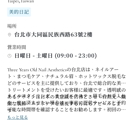
Taipei,Taiwan
美的日記
場所
台北市大同區民族西路63號2樓
営業時間
日曜日 - 土曜日 (09:00 - 23:00)
Three Years Old Nail Aestheticsの台北店は、ネイルアー
ト、まつ毛ケア、ナチュラル眉、ホットワックス脱毛な
どのサービスを主に提供しており、台北で総合的な美容
トリートメントを受けたいお客様に最適です。透明感の
ネイルスタイリング、まつげエクステ、眉毛のお手入れ
あるデザインは日本の美意識を彷彿とさせ、自然光、繊
を一度に済ませたい場合は、事前に提供サービスと予約
細な装飾、ハンドケアを重視する方にもアピールしま
可能な時間帯を確認することをお勧めします。初回のご
す。
来店時に、お好みのスタイル、日々の習慣、ご予算など
もっと見る
を相談することで、マニキュアやまつげエクステがお客
様のご希望に沿ったものになるようお手伝いいたしま