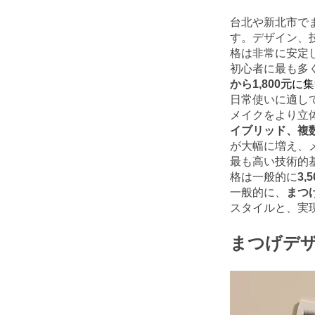
台北や新北市で
す。デザイン、
格は非常に安定
初心者に最も多
から1,800元
に集
日常使いに適し
メイクをより立
イブリッド、複
が大幅に増え、
最も高い技術的
格は一般的に
3,
一般的に、
まつ
スタイルと、実
まつげデ