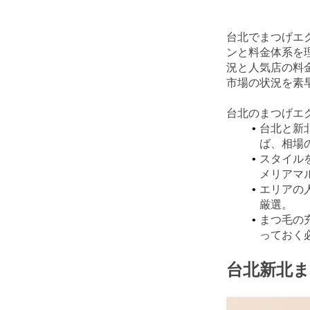
台北でまつげエ
ンと料金体系を
況と人気店の料
市場の状況を素
台北のまつげエ
台北と新
ば、相場
スタイル
メリアマ
エリアの
厳選。
まつ毛の
っておく
台北新北