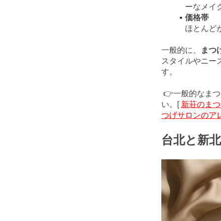
ーなメイ
価格帯
ほとんどが
一般的に、
まつ
スタイルやニー
す。
👉一般的なま
い。[
新荘のまつ
つげサロンのア
台北と新