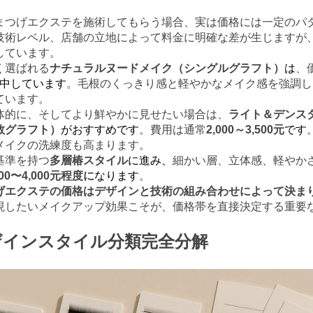
まつげエクステを施術してもらう場合、実は価格には一定のパ
技術レベル、店舗の立地によって料金に明確な差が生じますが
しています。
く選ばれる
ナチュラルヌードメイク（シングルグラフト）
は
、
中しています
。毛根のくっきり感と軽やかなメイク感を強調し
ています。
体的に、そしてより鮮やかに見せたい場合は、
ライト＆デンスタイ
数グラフト）
がおすすめです
。費用は通常
2,000～3,500元
です
メイクの洗練度も高まります。
基準を持つ
多層椿スタイル
に進み、
細かい層、立体感、軽やか
500〜4,000元程度に
なります
。
げエクステの価格はデザインと技術の組み合わせによって決ま
現したいメイクアップ効果こそが、価格帯を直接決定する重要
ザインスタイル分類完全分解