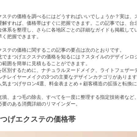
クステの価格を調べるにはどうすればいいでしょうか？実は、
理解すれば、価格帯はすぐに把握できます。この記事では、台
金体系を整理し、さらに各地区ごとの詳細なガイドも掲載して
早く把握できます。
クステの価格に関するこの記事の要点は次のとおりです。
北でまつげエクステの価格を知るには？スタイルのデザインロ
の範囲を簡単に見積もることができます。
を区別するために、ナチュラルヌードメイク、ライトフェザー
ルチレイヤーメイクの3つの主要なデザインカテゴリがありま
人気まつげサロン4選、料金表まとめ＋顧客構造の拡張と転換
充填、まつ毛の除去、すべてを一度に整理する指定技術者など
必要のある消費詳細のリマインダー。
まつげエクステの価格帯