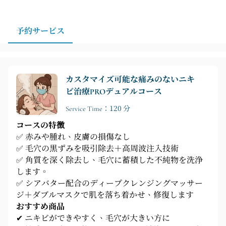
ご希望の場合は、事前に日時をご確認の上、ご予約いた
だくことで、施術がよりスムーズになり、次回の予約も
スムーズに調整できます。
予約サービス
カスタマイズ可能な痛みのないニキ
ビ治療PROデュアルコース
Service Time：120 分
コースの特徴
✅ 赤みや腫れ、皮膚の損傷なし
✅ 毛穴の黒ずみを吸引除去＋高周波注入技術
✅ 角質を深く除去し、毛穴に蓄積した不純物を洗浄
します。
✅ シアバター配合のディープクレンジングマッサー
ジ＋ダブルマスクで肌を落ち着かせ、修復します
おすすめ商品
✔ ニキビができやすく、毛穴が大きい方に