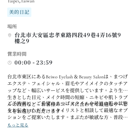
Taipei,Taiwan
美的日記
場所
台北市大安區忠孝東路四段49巷4弄16號9
樓之9
営業時間
00:00 - 23:59
台北市東区にあるBeiwo Eyelash & Beauty Salonは、まつげ
エクステ、フェイシャル、眉毛やアイメイクのタッチア
ップなど、幅広いサービスを提供しています。より生き
生きとした目元、メイク時間の短縮、ニキビや肌トラブ
ご予約前に、ご希望のまつげスタイルや最近の肌の状態
ルの改善など、お客様のニーズに合わせて最適なサービ
をお伝えいただき、スタイリストと相談して最適なオプ
スをお選びいただけます。
ションをご提案いたします。まぶたが敏感な方、普段は
薄化粧の方、仕事などでメイクが必要な方は、事前にお
もっと見る
知らせください。スキンケアとまつげエクステを同時に