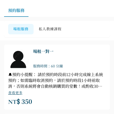
預約服務
場租服務
私人教練課程
場租一對一
服務時間：60 分鐘
🔔預約小提醒： 請於預約時段前12小時完成線上系統
預約；如需臨時取消預約，請於預約時段1小時前取
消，否則系統將會自動核銷購買的堂數！或酌收30%
或全額的場租費用！ ⚠️如超過取消時限，系統無法取
查看更多
消，或臨時需要現場預約，請私訊小編線上做確認！
NT$ 350