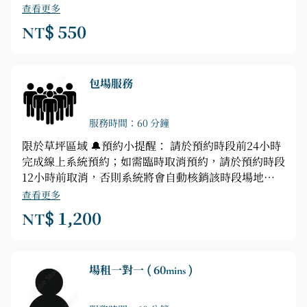
或全額的場租費用！ ⚠️如超過取消時限，系統無法取
查看更多
消，或臨時需要現場預約，請私訊小編線上做確認！
NT$ 550
包場服務
服務時間：60 分鐘
限於草坪區域 🔔預約小提醒： 請於預約時段前24小時
完成線上系統預約；如需臨時取消預約，請於預約時段
12小時前取消，否則系統將會自動核銷該時段場地租
借服務！！ ⚠️如超過取消時限，系統將無法取消，請
查看更多
直接私訊小編線上做確認！！ ⚠️如無故臨時取消多
NT$ 1,200
次，將不再接受線上系統預約！謝謝配合！
場租一對一 ( 60mins )