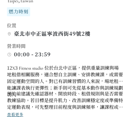
Taipei,Taiwan
燃力時刻
位置
臺北市中正區寧波西街49號2樓
營業時間
00:00 - 23:59
12X3 Fitness studio 位於台北中正區，提供重量訓練與場
地租借相關服務，適合想自主訓練、安排教練課，或需要
固定運動空間的人。對已有訓練習慣的人來說，場地租借
能讓課表執行更彈性；新手則可先從基本動作與訓練規劃
預約前建議先確認器材、開放時段、租借規則與是否需要
切入。
教練協助。若目標是提升肌力、改善訓練穩定度或準備特
定運動表現，可先整理目前程度與訓練頻率，讓課程或場
地使用安排更有效率。
查看更多