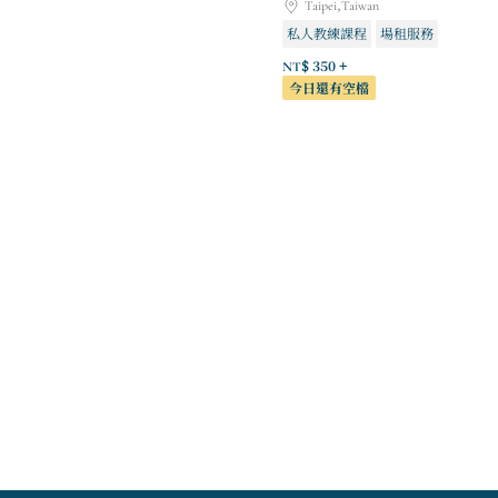
Taipei,Taiwan
私人教練課程
場租服務
NT$ 350 +
今日還有空檔