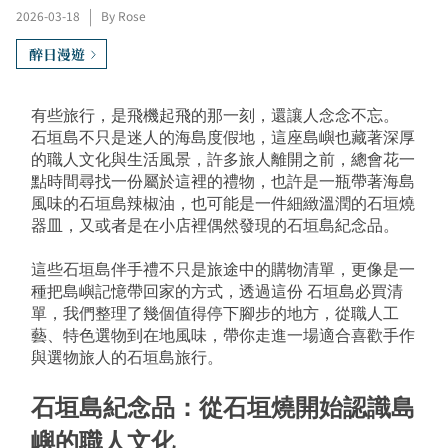
2026-03-18
|
By Rose
醉日漫遊
有些旅行，是飛機起飛的那一刻，還讓人念念不忘。
石垣島不只是迷人的海島度假地，這座島嶼也藏著深厚
的職人文化與生活風景，許多旅人離開之前，總會花一
點時間尋找一份屬於這裡的禮物，也許是一瓶帶著海島
風味的石垣島辣椒油，也可能是一件細緻溫潤的石垣燒
器皿，又或者是在小店裡偶然發現的石垣島紀念品。
這些石垣島伴手禮不只是旅途中的購物清單，更像是一
種把島嶼記憶帶回家的方式，透過這份 石垣島必買清
單，我們整理了幾個值得停下腳步的地方，從職人工
藝、特色選物到在地風味，帶你走進一場適合喜歡手作
與選物旅人的石垣島旅行。
石垣島紀念品：從石垣燒開始認識島
嶼的職人文化