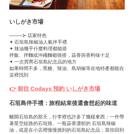
いしがき市場
────⊱ 店家特色
✦ 石垣島辣椒油人氣伴手禮
✦ 辣油幾乎什麼料理都能搭
拌飯、拌麵或沖繩麵都很搭，蒜香與香料味十足
✦ 一次買齊石垣島紀念品的地方
如果時間不多，黑糖、辣油、島胡椒等在地特產都能在
這裡找到
👉 前往 Codays 預約 いしがき市場
石垣島伴手禮：旅程結束後還會想起的味道
離開石垣島的那天，行李裡也許多了幾樣東西：一件帶
著星空紋路的石垣燒、一瓶蒜香濃郁的 石垣島辣椒
油，或是在小店裡慢慢挑到的石垣島紀念品；當你回到