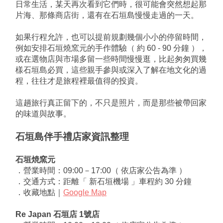
日常生活，某天再次看到它們時，很可能會突然想起那
片海、那條商店街，還有在石垣島慢慢走過的一天。
如果行程允許，也可以提前規劃幾個小小的停留時間，
例如安排石垣燒窯元的手作體驗（ 約 60 - 90 分鐘 ），
或在選物店與市場多留一些時間慢慢逛，比起匆匆買幾
樣石垣島必買，這些親手參與或深入了解在地文化的過
程，往往才是旅程裡最值得的投資。
這趟旅行真正留下的，不只是照片，而是那些被帶回家
的味道與故事。
石垣島伴手禮店家資訊整理
石垣焼窯元
．營業時間：09:00－17:00（ 依店家公告為準 ）
．交通方式：距離「 新石垣機場 」車程約 30 分鐘
．收藏地點｜
Google Map
Re Japan 石垣店 1號店