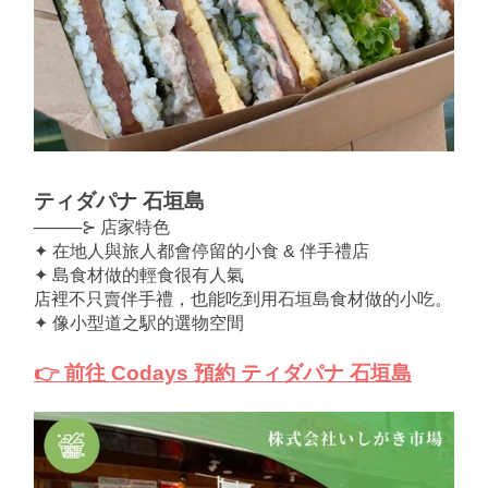
ティダパナ 石垣島
────⊱ 店家特色
✦ 在地人與旅人都會停留的小食 & 伴手禮店
✦ 島食材做的輕食很有人氣
店裡不只賣伴手禮，也能吃到用石垣島食材做的小吃。
✦ 像小型道之駅的選物空間
👉 前往 Codays 預約 ティダパナ 石垣島