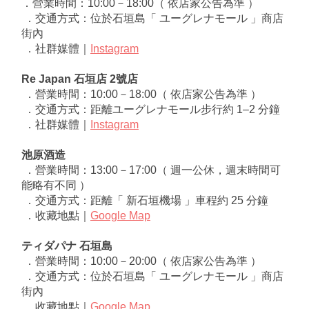
．營業時間：10:00－18:00（ 依店家公告為準 ）
 ．交通方式：位於石垣島「 ユーグレナモール 」商店
街內
 ．社群媒體｜
Instagram
Re Japan 石垣店 2號店
 ．營業時間：10:00－18:00（ 依店家公告為準 ）
 ．交通方式：距離ユーグレナモール步行約 1–2 分鐘
．社群媒體
｜
Instagram
池原酒造
 ．營業時間：13:00－17:00（ 週一公休，週末時間可
能略有不同 ）
 ．交通方式：距離「 新石垣機場 」車程約 25 分鐘
 ．收藏地點｜
Google Map
ティダパナ 石垣島
 ．營業時間：10:00－20:00（ 依店家公告為準 ）
 ．交通方式：位於石垣島「 ユーグレナモール 」商店
街內
 ．收藏地點｜
Google Map