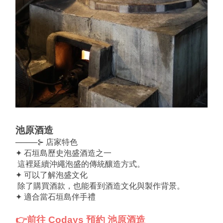
池原酒造
────⊱ 店家特色
✦ 石垣島歷史泡盛酒造之一
 這裡延續沖繩泡盛的傳統釀造方式。
✦ 可以了解泡盛文化
 除了購買酒款，也能看到酒造文化與製作背景。
✦ 適合當石垣島伴手禮
👉前往 Codays 預約 池原酒造