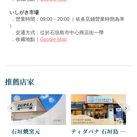
いしがき市場
 ．營業時間：09:00－20:00（ 依各店鋪營業時間為準 
）
 ．交通方式：位於石垣島市中心商店街一帶
 ．收藏地點｜
Google Map
推薦店家
石垣焼窯元
ティダパナ 石垣島 ALLFOOD S& DELI