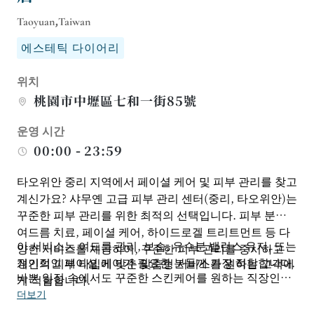
Taoyuan,Taiwan
에스테틱 다이어리
위치
桃園市中壢區七和一街85號
운영 시간
00:00 - 23:59
타오위안 중리 지역에서 페이셜 케어 및 피부 관리를 찾고
계신가요? 샤무옌 고급 피부 관리 센터(중리, 타오위안)는
꾸준한 피부 관리를 위한 최적의 선택입니다. 피부 분석,
여드름 치료, 페이셜 케어, 하이드로겔 트리트먼트 등 다
이 서비스는 여드름 관리, 보습, 유수분 밸런스 유지, 또는
양한 서비스를 제공하여, 꾸준한 피부 관리를 중시하고
정기적인 페이셜 케어가 필요한 분들께 가장 적합합니다.
개인의 피부 타입에 맞춘 맞춤형 서비스를 원하는 고객에
바쁜 일정 속에서도 꾸준한 스킨케어를 원하는 직장인들
게 적합합니다.
에게도 안성맞춤입니다. 본 매장은 예약제로 운영됩니다.
더보기
처음 방문하시거나 특정 피부 고민이 있으신 경우, 사전