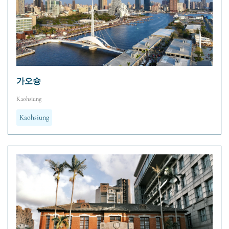
가오슝
Kaohsiung
Kaohsiung