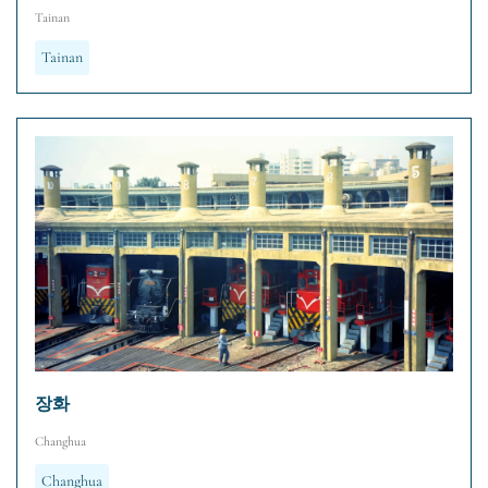
Tainan
Tainan
장화
Changhua
Changhua