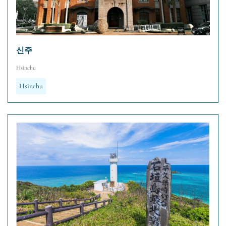
신주
Hsinchu
Hsinchu