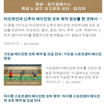
타오위안과 신추의 배드민턴 코트 예약 정보를 한 곳에서 확
인하세요 | 타오위안 &amp; 신추 스포츠 센터
이 종합 가이드는 타오위안과 신추의 배드민턴 코트에 대한 모든 정
보를 제공하며, 타오위안, 중리, 핑전, 바더, 루주, 신추, 주베이의 스
포츠 센터 데이터를 종합적으로 분석했습니다. 평일과 주말 대관 시
간, 성수기 및 비수기 가격, 코트 예약 링크 등을 명확하게 제시합니
2026/01/27
By Lolando
|
다. 퇴근 후 정기적인 연습을 위해 중리의 코트를 찾고 있거나 주말에
코트를 예약해야 하는 경우에도, 다양한 옵션을 빠르게 비교하고 오
가오슝 배드민턴 코트 예약 및 요금 안내 | 가오슝 스포츠센터 배드민
류 없이 예약할 수 있습니다.
턴장
가오슝에서 배드민턴 코트를 고르는 방
법은 무엇일까요? 이 글에서는 가오슝
에서 대여 가능한 추천 배드민턴 코트
2026/01/27
By Lolando
목록을 정리하고, 가오슝의 배드민턴
|
코트 가격, 평일/주말/성수기/비성수기
가격 차이, 예약 방법 및 공식 웹사이트
타이중 스포츠센터 배드민턴 코트 예약 | 타이중 스포츠센터 배드민
링크를 제공하여 코트 상태를 빠르게 비
턴 코트 예약 및 요금 안내
교하고 예약 계획을 세울 수 있도록 도
와드립니다.