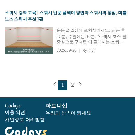
교 아래, 청더교 아래, 신성고가도로,
푸허, 타이중 후이중, 난싱 등의 지역
스쿼시 강좌 교육 | 스쿼시 입문 플레이 방법과 스쿼시의 장점, 더블
을 집중적으로 소개하여 이상적인 야
노스 스쿼시 추천 1편
외 농구장을 빠르게 찾으실 수 있도록
도와드립니다.
운동을 일상에 포함시키세요. 퇴근 후
45분, 주말에는 30분. "스쿼시 코스"를
중심으로 구성된 이 글에서는 스쿼시
를 완벽하게 치는 방법, 즉 자세, 그립,
2025/09/20
By Jayla
|
벽 스트로크, 코트 예약 등을 알려드립
니다. 또한 타이베이와 신베이시에 대
한 정보와 초보자 친화적인 연습 메뉴
및 장비 목록도 포함되어 있어 첫 시도
에도 전혀 부담 없이 즐길 수 있습니
다.
1
2
Codays
파트너십
이용 약관
우리의 상인이 되세요
개인정보 처리방침