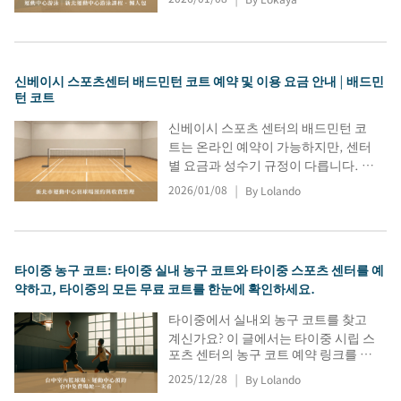
료, 수업 시간 등을 현재 개설된 수업
을 예시로 제공합니다. 또한 공식 등록
링크, 문의 가능 날짜, 참고 사항 등을
포함하여 선택의 폭을 좁히고 규칙적
신베이시 스포츠센터 배드민턴 코트 예약 및 이용 요금 안내 | 배드민
인 수영을 일상과 출퇴근 시간에 접목
턴 코트
하는 데 도움을 드립니다.
신베이시 스포츠 센터의 배드민턴 코
트는 온라인 예약이 가능하지만, 센터
별 요금과 성수기 규정이 다릅니다. 이
글은 주요 센터의 운영 시간과 대여 체
2026/01/08
By Lolando
|
계를 정리해, 공지사항을 일일이 확인
할 필요 없이 빠르게 예약할 수 있도록
돕습니다.
타이중 농구 코트: 타이중 실내 농구 코트와 타이중 스포츠 센터를 예
약하고, 타이중의 모든 무료 코트를 한눈에 확인하세요.
타이중에서 실내외 농구 코트를 찾고
계신가요? 이 글에서는 타이중 시립 스
포츠 센터의 농구 코트 예약 링크를 모
아놓았습니다. 24시간 이용 가능한
2025/12/28
By Lolando
|
(야외) 코트와 무료/저렴한 코트 옵션