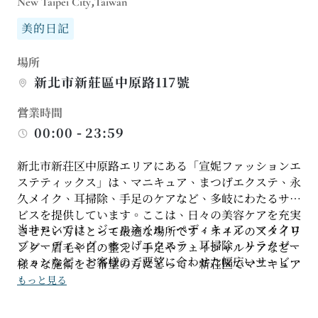
New Taipei City,Taiwan
美的日記
場所
新北市新莊區中原路117號
営業時間
00:00 - 23:59
新北市新荘区中原路エリアにある「宣妮ファッションエ
ステティックス」は、マニキュア、まつげエクステ、永
久メイク、耳掃除、手足のケアなど、多岐にわたるサー
ビスを提供しています。ここは、日々の美容ケアを充実
当サロンでは、ジェルネイル、ペディキュア、マイクロ
させたい方にとって最適な場所です。ネイルのスタイリ
ブレーディング、まつげエクステ、耳掃除、リラクゼー
ング、眉毛や目の整え、手足やフェイシャルケアなど、
ションなど、お客様のご要望に合わせた幅広いサービス
様々な施術をご希望の方にとって、新荘区でマニキュア
をご提供しております。マニキュアのスタイル、まつげ
やまつげエクステを予約するのに最適な選択肢となるで
もっと見る
の密度、眉の形、手足のケアなどについて特別なご要望
しょう。
がある場合は、ご予約前に参考写真をご用意いただく