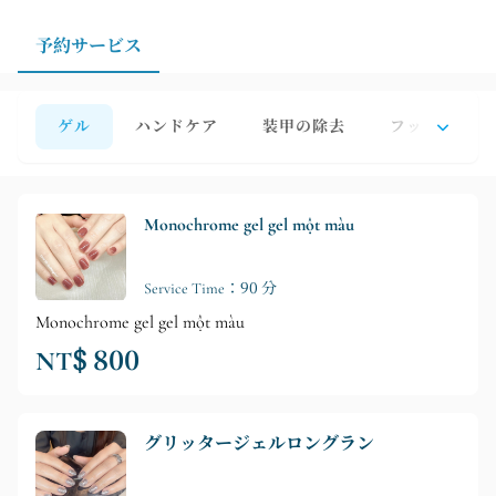
か、ご希望のスタイルをお伝えいただくことをお勧めし
ます。そうすることで、ネイリストやエステティシャン
予約サービス
がより正確に施術時間と詳細を調整することができま
す。
ゲル
ハンドケア
装甲の除去
フットケア
Monochrome gel gel một màu
Service Time：90 分
Monochrome gel gel một màu
NT$ 800
グリッタージェルロングラン