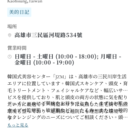
Kaohsiung,Taiwan
美的日記
場所
高雄市三民區河堤路534號
営業時間
日曜日 - 土曜日 (10:00 - 18:00); 月曜日 -
金曜日 (10:00 - 19:00)
韓国式美容センター「JZM」は、高雄市の三民川岸生活
エリアに位置しています。韓国式スキンケア、頭皮・育
毛トリートメント、フェイシャルケアなど、幅広いサー
ビスを提供しており、肌と頭皮の両方の状態に気を配り
フェイシャルにご興味をお持ちでしたら、まずはお肌の
たい方に最適です。周辺エリアは成熟した住宅街で生活
タイプ（乾燥肌、敏感肌など）、たるみ、または一般的
環境も整っており、定期的な通院にも理想的な環境で
なクレンジングのニーズについてご相談ください。頭皮
す。
ケアが気になる場合は、適切な施術内容とスケジュール
もっと見る
についてもご確認いただけます。事前に施術の主な目的