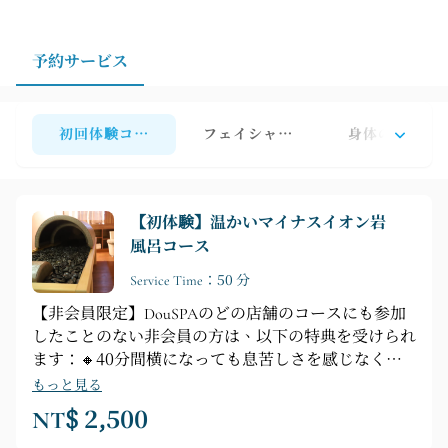
ことで、その日のニーズに合わせた施術を受けることが
できます。
予約サービス
初回体験コース【店舗会員以外の方限定】オンラインスト
フェイシャルビューティーシリーズ
身体のストレ
【初体験】温かいマイナスイオン岩
風呂コース
Service Time：50 分
【非会員限定】DouSPAのどの店舗のコースにも参加
したことのない非会員の方は、以下の特典を受けられ
ます：🔸40分間横になっても息苦しさを感じなくな
ります🔸【コースのハイライト】プロによるカウンセ
もっと見る
リング ► シャワー ► 計測 ► 岩風呂の加熱テクニッ
NT$ 2,500
ク ► 頭皮マッサージ