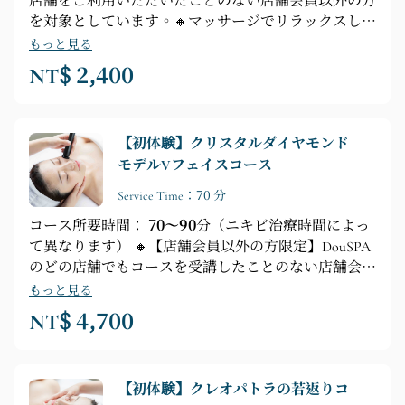
店舗をご利用いただいたことのない店舗会員以外の方
を対象としています。🔸マッサージでリラックスして
眠気や疲労を解消しましょう🔸【コース内容】プロに
もっと見る
よるカウンセリング ► シャワー ► デトックス ► ハ
NT$ 2,400
ンドマッサージ ► 耳キャンドル浄化
【初体験】クリスタルダイヤモンド
モデルVフェイスコース
Service Time：70 分
コース所要時間：
70～90
分（ニキビ治療時間によっ
て異なります） 🔸【店舗会員以外の方限定】DouSPA
のどの店舗でもコースを受講したことのない店舗会員
以外の方。 🔸スーパーモデルのようなV字型の小顔を
もっと見る
手に入れ、輝くような小顔美女に。 🔸【フェイシャ
NT$ 4,700
ルケアのポイント】エッセンシャルオイル導入 ► デ
ィープフェイシャルクレンジング ► ディープブライ
トニング ► 毛穴浄化 ► フェイシャルケア ► 美容液
【初体験】クレオパトラの若返りコ
注入 ► コラーゲンサプリメント + RFモノポーララジ