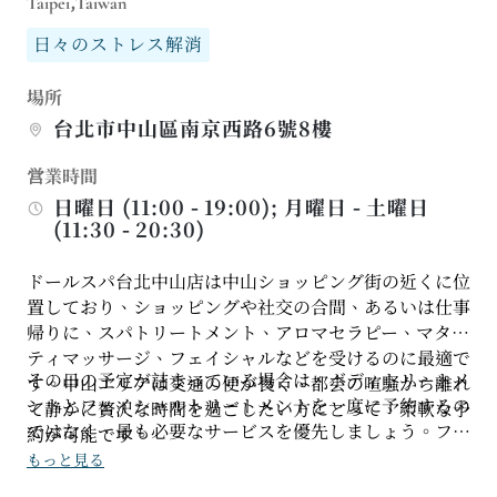
Taipei,Taiwan
日々のストレス解消
場所
台北市中山區南京西路6號8樓
営業時間
日曜日 (11:00 - 19:00); 月曜日 - 土曜日
(11:30 - 20:30)
ドールスパ台北中山店は中山ショッピング街の近くに位
置しており、ショッピングや社交の合間、あるいは仕事
帰りに、スパトリートメント、アロマセラピー、マタニ
ティマッサージ、フェイシャルなどを受けるのに最適で
その日の予定が詰まっている場合は、ボディトリートメ
す。中山エリアは交通の便が良く、都会の喧騒から離れ
ントとフェイシャルトリートメントを一度に予約するの
て静かに贅沢な時間を過ごしたい方にとって、柔軟な予
ではなく、最も必要なサービスを優先しましょう。フェ
約が可能です。
イシャルの場合は、まず肌の状態を伝え、マッサージの
もっと見る
場合は、圧力のかけ方や凝っている箇所などを相談する