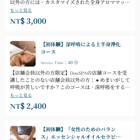
以外の方には、カスタマイズされた全身アロママッサ
マッサージ ❸ 脚のマッサージ ❹ 胸のマッサージ ❺
ージをご提供いたします。【コース内容】プロによる
頭のマッサージ
もっと見る
カウンセリング ► シャワー ► フラワーカードカウン
NT$ 3,000
セリング ► 全身の筋肉リラクゼーション ► 全身前
面・背面リラクゼーションマッサージ（脚、背中、腹
部、胸、頭部の心地よいマッサージ）
【初体験】深呼吸による上半身浄化
コース
Service Time：40 分
【店舗会員以外の方限定】DouSPAの店舗コースを受
講したことのない店舗会員以外の方：🔸めまいがして
呼吸が苦しいですか？このコースは、深呼吸をするの
に役立ちます。🔸【コースのハイライト】プロによる
もっと見る
カウンセリング ► シャワー ► 脇、首、頭のマッサー
NT$ 2,400
ジテクニック
【初体験】「女性のためのバラン
ス」エッセンシャルオイルセラピー