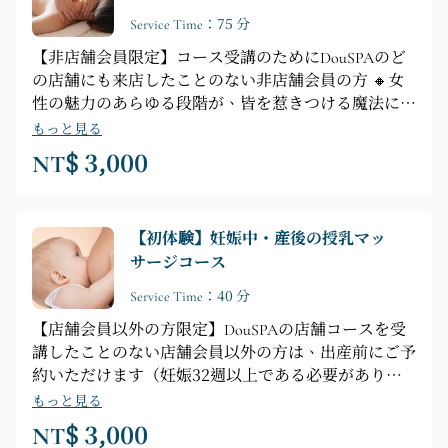
コース（産後も受講可能）
Service Time：75 分
【非店舗会員限定】コース受講のためにDouSPAのど
の店舗にも来店したことのない非店舗会員の方 🔸女
性の魅力のあらゆる段階が、皆を惹きつける魔法にな
りますように🔸 【コースのハイライト】全身リラク
もっと見る
ゼーション ► 「女性のバランス」エッセンシャルオ
NT$ 3,000
イルセラピー：全身前面と背面のリラックスマッサー
ジ（脚、背中、腹部、胸、頭部の癒しマッサージ）
【初体験】妊娠中・産後の授乳マッ
サージコース
Service Time：40 分
【店舗会員以外の方限定】DouSPAの店舗コースを受
講したことのない店舗会員以外の方は、出産前にご予
約いただけます（妊娠32週以上である必要がありま
す）。🔸赤ちゃんの次の食事の心配も、胸の大きな2
もっと見る
つの石ともお別れしましょう！🔸【マッサージのハイ
NT$ 3,000
ライト】共鳴音楽 ► エッセンシャルオイルを使った