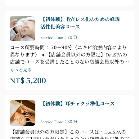
アロマセラピー ► 40分間の授乳マッサージ（ガイド
付き瞑想 ► 活性化テクニック ► ツボの開放 ► 授乳
【初体験】毛穴レス化のための蜂毒
テクニック）
活性化美容コース
Service Time：70 分
コース所要時間：
70～90
分（ニキビ治療内容により
異なります） 🔸【店舗会員以外の方限定】DouSPAの
店舗でコースを受講したことのない店舗会員以外の方
🔸 美しい、メイクなしの肌を作り上げます 🔸【フェ
もっと見る
イシャルケアのポイント】ディープクレンジング ►
NT$ 5,200
毛穴浄化 ► 保湿エッセンス＋蜂毒活性化マッサージ
► 引き締め＆ブライトニングフェイシャルマスク ►
肩、首、手のリラクゼーションマッサージ
【初体験】耳チャクラ浄化コース
Service Time：30 分
【店舗会員以外の方限定】このコースは、DouSPAの