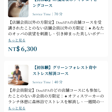
頭部のリラックスマッサージ）
ングコース
Service Time：70 分
【店舗会員以外の方限定】DouSPAの店舗コースを受
講されたことのない店舗会員以外の方限定：🔸あなた
のオッパの欲望を刺激し、引き締まった美しいボディ
ラインを手に入れましょう🔸【コース内容】プロによ
もっと見る
るカウンセリング ► シャワー ► 全身リラクゼーショ
NT$ 6,300
ン ► 20分間のフェイシャルシェイピング（腕、お
腹、太もものいずれか1箇所を選択） ► 40分間のマ
イナスイオンロックバス + 10分間のヘッドマッサー
【初体験】グリーンフォレスト背中
ジ
ストレス解消コース
Service Time：40 分
【非会員限定】DouSPAのどの店舗コースにも参加し
たことのない非会員の方限定：🔸オフィスワーカーの
ランチ休憩に森林浴でストレスを解消し、一週間の活
力をチャージ🔸【コースハイライト】カードカウンセ
もっと見る