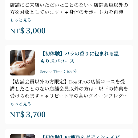
店舗にご来店いただいたことのない、店舗会員以外の
方を対象としています。🔸身体のサポート力を再発見
🔸【コース内容】カウンセリング ► シャワー ► 腹部
もっと見る
シェイプアップテクニック（30分） ► 腹部マスクシ
NT$ 3,000
ェイプ（10分）
【初体験】バラの香りに包まれる温
もりスパコース
Service Time：65 分
【店舗会員以外の方限定】DouSPAの店舗コースを受
講したことのない店舗会員以外の方は、以下の特典を
受けられます。🔸リピート率の高いクイーンフレグラ
ンス、一度体験すればきっと虜になる人気コース
もっと見る
🔸【コース内容】プロによるカウンセリング ► シャ
NT$ 3,700
ワー ► フラワーカードカウンセリング ► 全身リラク
ゼーション ► ローズクイーン全身フロント＆バック
ストレス解消マッサージ（腹部、胸部、脚部、背中、
【初体験】RF痩身＆ボディシェイピ