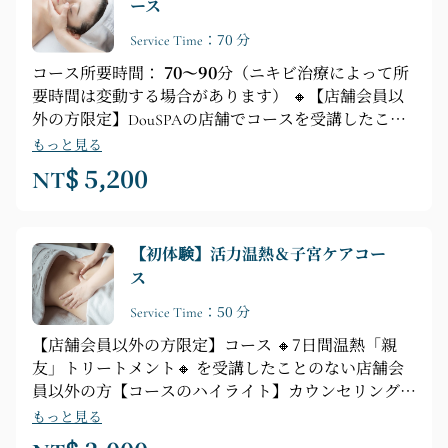
ース
オ波デバイス ► フェイシャルマスク ► 肩、首、手の
リリーフマッサージ
Service Time：70 分
コース所要時間：
70～90
分（ニキビ治療によって所
要時間は変動する場合があります） 🔸【店舗会員以
外の方限定】DouSPAの店舗でコースを受講したこと
のない店舗会員以外の方 🔸オイルで若々しい肌へ
もっと見る
🔸【フェイシャルケアのポイント】洗顔 ► ニキビ治
NT$ 5,200
療 ► 4段階オイルベーススキンケアテクニック（ア
ンプル覚醒 ► エネルギーツボ開通 ► 古代経絡活性化
► 引き締めケア） ► ローズ浄化＆美白マスク ►
【初体験】活力温熱＆子宮ケアコー
肩、首、手、頭のローズオイルマッサージ
ス
Service Time：50 分
【店舗会員以外の方限定】コース 🔸7日間温熱「親
友」トリートメント🔸 を受講したことのない店舗会
員以外の方【コースのハイライト】カウンセリング
► シャワー ► 腹部、腰、ヒップ、ツボ開放、子宮温
もっと見る
熱テクニック、活力温熱テクニック