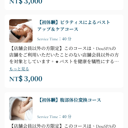
NT$ 3,000
【初体験】ピラティスによるバスト
アップ＆ケアコース
Service Time：40 分
【店舗会員以外の方限定】このコースは、DouSPAの
店舗をご利用いただいたことのない店舗会員以外の方
を対象としています。🔸バストを健康を犠牲にする武
器にしないでください🔸【コース内容】カウンセリン
もっと見る
グ ► シャワー ► 全身リラクゼーション ► 背中のリ
NT$ 3,000
リーフ ► 胸のマッサージ
【初体験】腹部体位変換コース
Service Time：40 分
【店舗会員以外の方限定】このコースは、DouSPAの