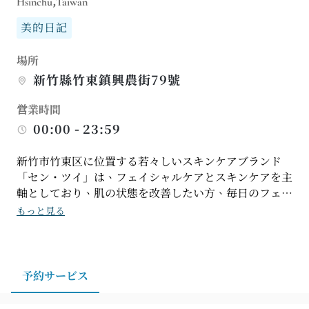
Hsinchu,Taiwan
美的日記
場所
新竹縣竹東鎮興農街79號
営業時間
00:00 - 23:59
新竹市竹東区に位置する若々しいスキンケアブランド
「セン・ツイ」は、フェイシャルケアとスキンケアを主
軸としており、肌の状態を改善したい方、毎日のフェイ
シャルケアを希望する方、スキンケアのルーティンにつ
もっと見る
いて専門家のアドバイスを受けたい方に最適です。竹東
区にお住まいの方、近隣のオフィスワーカーの方、定期
的なスキンケアを続けたい方にとって、新竹市竹東区で
フェイシャルケアを受けるのに良い選択肢となるでしょ
予約サービス
う。