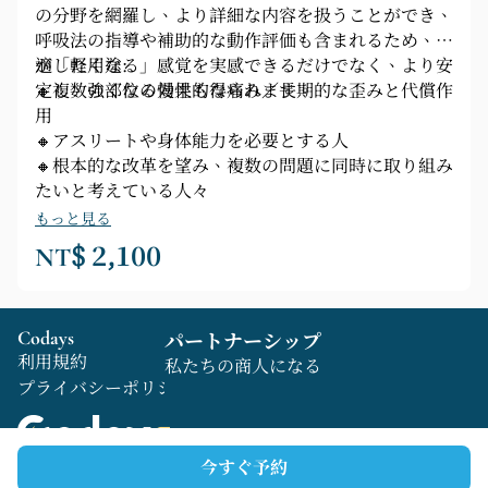
の分野を網羅し、より詳細な内容を扱うことができ、
呼吸法の指導や補助的な動作評価も含まれるため、体
が「軽くなる」感覚を実感できるだけでなく、より安
適した用途:
定し、強くなる効果も得られます。
🔸複数の部位の慢性的な痛み／長期的な歪みと代償作
用
🔸アスリートや身体能力を必要とする人
🔸根本的な改革を望み、複数の問題に同時に取り組み
たいと考えている人々
もっと見る
NT$ 2,100
Codays
パートナーシップ
利用規約
私たちの商人になる
プライバシーポリシー
今すぐ予約
Copyright © 2025 Codays All rights reserved