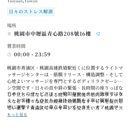
Taoyuan,Taiwan
日々のストレス解消
場所
桃園市中壢區青心路208號16樓
営業時間
00:00 - 23:59
桃園市青浦区、桃園高速鉄道駅近くに位置するライトマ
ッサージセンターは、筋膜リリース、構造調整、そして
心地よいマッサージを専門とするボディリラクゼーショ
ン空間です。日々の首や肩の緊張、長時間の座りっぱな
当サロンのサービスは、一般的なマッサージ施術ではな
しや立ちっぱなしによる疲労、運動後の筋肉のリラック
く、お客様一人ひとりの身体の状態を丁寧に観察し、個
スなど、様々な症状の緩和に効果的なサービスを提供し
別に調整することに重点を置いています。オフィスワー
ています。青浦区でマッサージを受けたい方、桃園でス
カー、アスリート、通勤者、あるいは日々の姿勢による
ポーツマッサージを受けたい方、その他リラクゼーショ
もっと見る
負担を軽減したい方など、肩や首、背中、腰やヒップ、
ンを楽しみたい方に最適で、事前予約も可能です。
脚など、お客様のニーズに合わせた適切なプログラムを