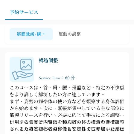
ご提案いたします。特にリラックスしたい部位、運動習
慣、特別な身体の状態などがある場合は、事前にご予約
予約サービス
の上、ご希望の時間帯の空き状況をご確認いただくこと
をお勧めします。
筋膜弛緩×構造調整
運動の調整
構造調整
Service Time：60 分
このコースは、首、肩、腰、骨盤など、特定の不快感
をより詳しく解消したい方に適しています。
まず、姿勢の癖や体の使い方などを観察する身体評価
から始めます。次に、緊張が集中している主な部位に
筋膜リリースを行い、必要に応じて手技による調整を
併用することで、緊張を和らげ、体の構造を再構築
コースの強度と内容は、参加者の体力に合わせて調整
し、より自然な体の対称性と安定性を取り戻すお手伝
されるため、初心者の方でも安心してご参加いただけ