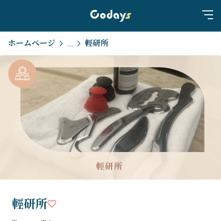
ホームページ
輕研所
...
輕研所