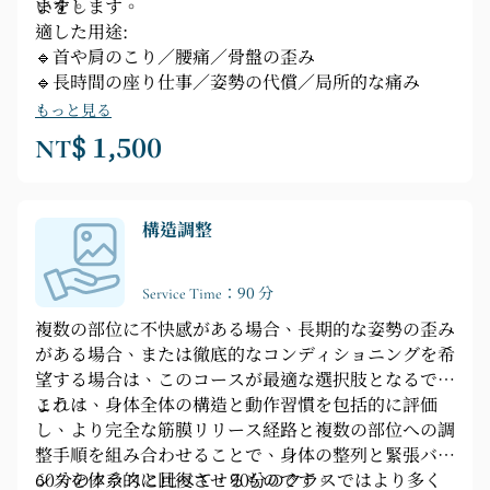
いをします。
ます。
適した用途:
🔹首や肩のこり／腰痛／骨盤の歪み
🔹長時間の座り仕事／姿勢の代償／局所的な痛み
もっと見る
NT$ 1,500
構造調整
Service Time：90 分
複数の部位に不快感がある場合、長期的な姿勢の歪み
がある場合、または徹底的なコンディショニングを希
望する場合は、このコースが最適な選択肢となるでし
ょう。
これは、身体全体の構造と動作習慣を包括的に評価
し、より完全な筋膜リリース経路と複数の部位への調
整手順を組み合わせることで、身体の整列と緊張バラ
ンスを体系的に回復させるものです。
60分のクラスと比べて、90分のクラスではより多く