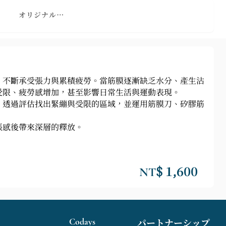
エリア
オリジナルソース
，不斷承受張力與累積疲勞。當筋膜逐漸缺乏水分、產生沾
受限、疲勞感增加，甚至影響日常生活與運動表現。
，透過評估找出緊繃與受限的區域，並運用筋膜刀、矽膠筋
脹感後帶來深層的釋放。
NT$ 1,600
Codays
パートナーシップ