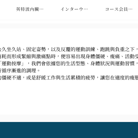
力バランス
英特波內臟筋膜保養 | 腹部空間放鬆
インターウェーブ
コース会員予約
公久坐久站、固定姿勢，以及反覆的運動訓練、跑跳與負重之下
消耗而形成緊縮與激痛點時，便容易出現身體僵硬、痠痛、活動
「運動按摩」，我們會依據您的生活型態、身體狀況與運動習慣
行循序漸進的調理。
的僵硬不適，或是舒緩工作與生活累積的疲勞，讓您在適度的痠