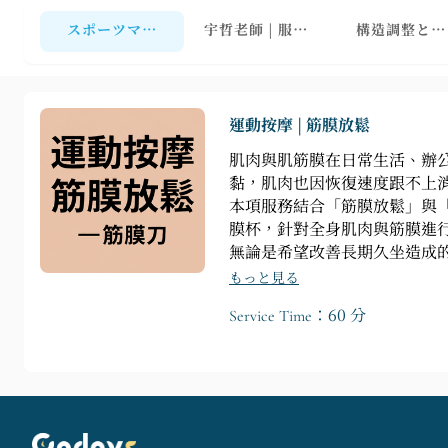
スポーツマッサージ
宇哲老師 | 服務項目
構造調整と張
運動按摩 | 筋膜放鬆
肌肉與肌筋膜在日常生活、辦
黏，肌肉也因恢復速度跟不上
本項服務結合「筋膜放鬆」與
膜杯，針對全身肌肉與筋膜進
無論是希望改善長期久坐造成
もっと見る
Service Time：60 分