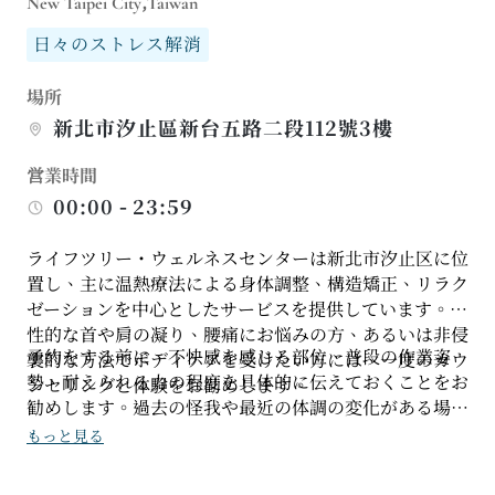
New Taipei City,Taiwan
日々のストレス解消
場所
新北市汐止區新台五路二段112號3樓
営業時間
00:00 - 23:59
ライフツリー・ウェルネスセンターは新北市汐止区に位
置し、主に温熱療法による身体調整、構造矯正、リラク
ゼーションを中心としたサービスを提供しています。慢
性的な首や肩の凝り、腰痛にお悩みの方、あるいは非侵
予約をする前に、不快感を感じる部位、普段の作業姿
襲的な方法でボディケアを受けたい方には、一度のカウ
勢、耐えられる力の程度を具体的に伝えておくことをお
ンセリングと体験をお勧めします。
勧めします。過去の怪我や最近の体調の変化がある場合
は、当日の体調に合わせて施術内容を調整できるよう、
もっと見る
問診時に必ずお伝えください。