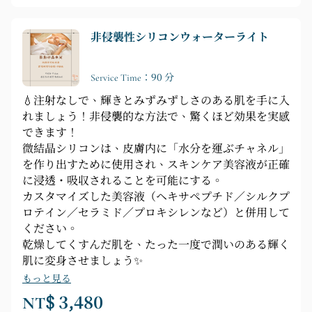
非侵襲性シリコンウォーターライト
Service Time：90 分
💧注射なしで、輝きとみずみずしさのある肌を手に入
れましょう！非侵襲的な方法で、驚くほど効果を実感
できます！
微結晶シリコンは、皮膚内に「水分を運ぶチャネル」
を作り出すために使用され、スキンケア美容液が正確
に浸透・吸収されることを可能にする。
カスタマイズした美容液（ヘキサペプチド／シルクプ
ロテイン／セラミド／プロキシレンなど）と併用して
ください。
乾燥してくすんだ肌を、たった一度で潤いのある輝く
肌に変身させましょう✨
もっと見る
NT$ 3,480