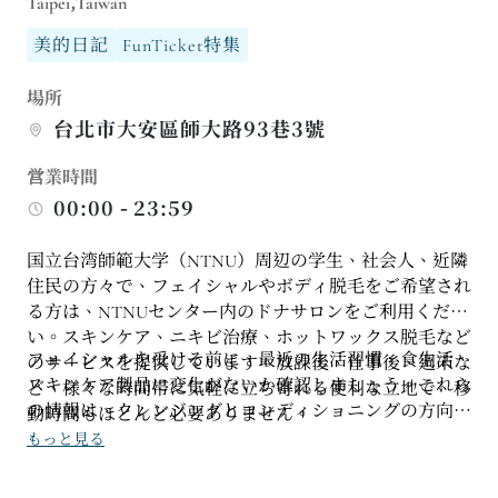
Taipei,Taiwan
美的日記
FunTicket特集
場所
台北市大安區師大路93巷3號
営業時間
00:00 - 23:59
国立台湾師範大学（NTNU）周辺の学生、社会人、近隣
住民の方々で、フェイシャルやボディ脱毛をご希望され
る方は、NTNUセンター内のドナサロンをご利用くださ
い。スキンケア、ニキビ治療、ホットワックス脱毛など
フェイシャルを受ける前に、最近の生活習慣、食生活、
のサービスを提供しています。放課後、仕事後、週末な
スキンケア製品に変化がないか確認しましょう。これら
ど、様々な時間帯に気軽に立ち寄れる便利な立地で、移
の情報は、クレンジングとコンディショニングの方向性
動時間もほとんど必要ありません。
を決めるのに役立ちます。脱毛を希望する場合は、施術
もっと見る
前後のスキンケア方法や適切な間隔について尋ね、肌が
最も敏感な時期を避けて施術を受けられるようにしまし