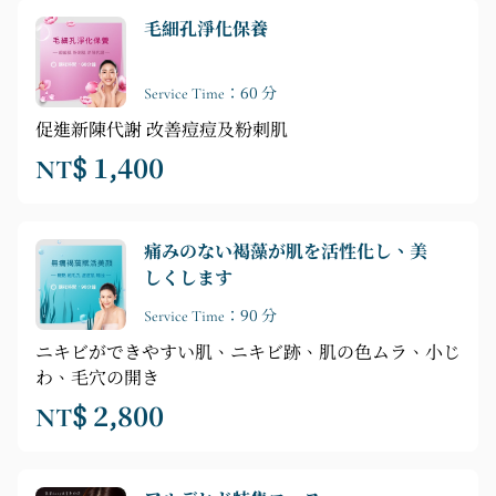
毛細孔淨化保養
Service Time：60 分
促進新陳代謝 改善痘痘及粉刺肌
NT$ 1,400
痛みのない褐藻が肌を活性化し、美
しくします
Service Time：90 分
ニキビができやすい肌、ニキビ跡、肌の色ムラ、小じ
わ、毛穴の開き
NT$ 2,800