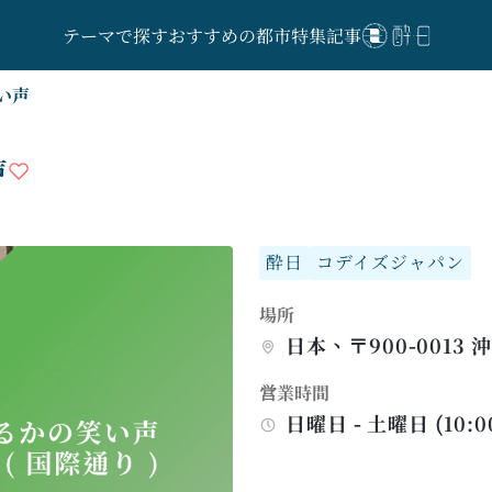
テーマで探す
おすすめの都市
特集記事
い声
声
酔日
コデイズジャパン
場所
日本、〒900-001
営業時間
日曜日 - 土曜日 (10:00 