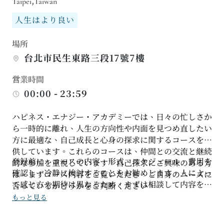
Taipei,Taiwan
人生はより良い
場所
台北市民生東路三段17號7樓
営業時間
00:00 - 23:59
ハピネス・エナジー・アカデミーでは、日々の忙しさか
ら一時的に離れ、人生の方向性や内面を見つめ直したい
方に最適な、自己成長と心身の探求に関するコースを提
供しています。これらのコースは、仲間との交流と継続
登録前に、コースの内容、形式、スケジュール、費用を
的な参加を重視しています。自己探求にご興味のある方
確認し、冷静に検討することをお勧めします。人によっ
は、まずコース内容をご覧いただき、ご自身のニーズに
て感じ方や期待は異なるため、まずは相談して内容を明
合っているかどうかをご判断ください。
確に理解した上で参加するかどうかを決めるのが賢明で
もっと見る
す。コースによっては長期にわたる受講が求められる場
合があるため、スケジュールが過密になり学習が中断さ