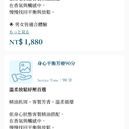
在香氣與觸感中，
慢慢找回平衡與放鬆。
🌟 男女皆適合體驗
もっと見る
NT$ 1,880
身心平衡芳療90分
Service Time：90 分
溫柔放鬆紓壓首選
精油抓周・客製芳香・溫柔循環
依身心狀態客製精油搭配，
在香氣與觸感中，
慢慢找回平衡與放鬆。