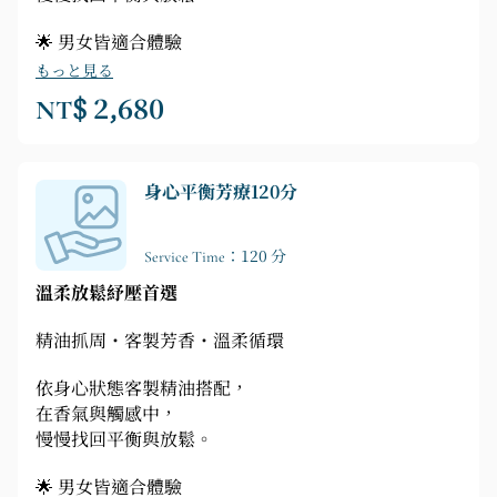
🌟 男女皆適合體驗
もっと見る
NT$ 2,680
身心平衡芳療120分
Service Time：120 分
溫柔放鬆紓壓首選
精油抓周・客製芳香・溫柔循環
依身心狀態客製精油搭配，
在香氣與觸感中，
慢慢找回平衡與放鬆。
🌟 男女皆適合體驗