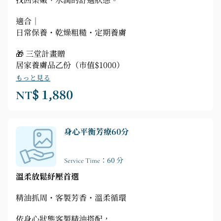
找回柔嫩、水潤的舒適狀態。
適合｜
日常保養・乾燥粗糙・定期養膚
🎁 三堂計畫贈
居家養膚品乙份（市值$1000）
もっと見る
NT$ 1,880
身心平衡芳療60分
Service Time：60 分
溫柔放鬆紓壓首選
精油抓周・客製芳香・溫柔循環
依身心狀態客製精油搭配，