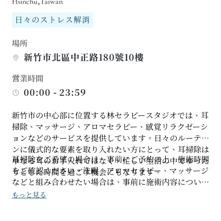
Hsinchu,Taiwan
日々のストレス解消
場所
新竹市北區中正路180號10樓
営業時間
00:00 - 23:59
新竹市の中心部に位置する林セラピースタジオでは、耳
掃除、マッサージ、アロマセラピー、感覚リラクゼーシ
ョンなどのサービスを提供しています。日々のルーティ
ンに儀式的な要素を取り入れたい方にとって、耳掃除は
耳掃除をご希望の場合は、事前にご予約の上、施術時間
単なる耳のお手入れではなく、忙しい生活の中でゆった
をご確認ください。洗眼、アロマセラピー、マッサージ
りとした時間を過ごす機会にもなります。
などと組み合わせたい場合は、事前に施術内容について
お問い合わせいただくことをお勧めします。ご来店時に
もっと見る
は、お客様の敏感な点やご希望をお伝えいただければ、
よりお客様一人ひとりのニーズに合わせた施術ペースで