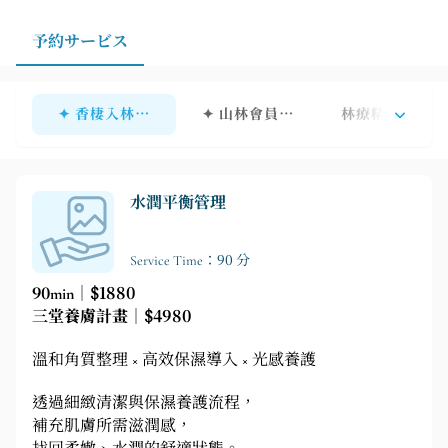
対応させていただきます。仕事後や週末にご予約される
場合は、施術前に少し余裕を持たせていただくことで、
予約サービス
体がリラックスし、スムーズに日常生活や休息へと移行
できます。
✦ 香棲入林｜Yuni老師專區
✦ 山林會員｜快速預約通道
林療精選
水潤平衡管理
Service Time：90 分
90min｜$1880
三堂養膚計畫｜$4980
溫和角質整理 × 高效保濕導入 × 光感養護
透過細緻清潔與保濕養護流程，
補充肌膚所需滋潤感，