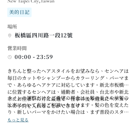
New Taipei City,Taiwan
美的日記
場所
板橋區四川路一段12號
営業時間
00:00 - 23:59
きちんと整ったヘアスタイルをお望みなら、センヘアは
毎日のカットやシャンプーからカラーリング、パーマま
で、あらゆるヘアケアに対応しています。新北市板橋区
に位置するセンヘアは、通勤者、会社員、台北市や新北
ラインの調整だけをご希望の場合は、髪の長さや前髪の
市にお住まいの方に最適で、仕事の後や週末にヘアカッ
比率について直接ご相談いただけます。髪の色を変えた
トの予約を入れることができます。
り、新しいパーマをかけたい場合は、まず普段のスタイ
リング習慣、髪の状態、お手入れの許容範囲などをお伝
もっと見る
えいただくことをお勧めします。そうすることで、デザ
インの方向性が日常生活により近いものになります。