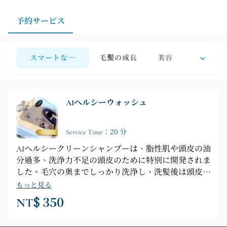
予約サービス
スマートな洗髪
毛髪の成長
美容
ヘアケア
AIヘルシーウォッシュ
Service Time：20 分
AIヘルシークリーンシャンプーは、脂性肌や頭皮の油
分過多、洗浄力不足の頭皮のために特別に開発されま
した。毛穴の奥までしっかり洗浄し、洗髪後は頭皮を
すっきりと快適な状態に整え、皮脂の分泌を効果的に
もっと見る
抑制して、頭皮の健やかなバランスを取り戻します。
NT$ 350