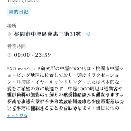
Taoyuan,Taiwan
美的日記
場所
桃園市中壢區慈惠三街31號
営業時間
00:00 - 23:59
EXO-metaヘッド研究所の中壢SOGO店は、桃園市中壢シ
ョッピング地区に位置しており、頭皮リラクゼーショ
ン、耳掃除、イヤーキャンドリング、または基本的な洗
髪をご希望の方に最適です。中壢SOGO周辺は通勤客や
頭部や耳の施術は、個人の感受性によって異なります。
買い物客で賑わっており、都会の喧騒から離れてリラッ
初めて施術を受ける場合は、施術の流れや注意事項につ
クスできるヘッドケアや五感を刺激する体験をしたい方
いて事前に確認することをお勧めします。当日に他の予
にとって、便利なロケーションです。
定や移動手段がある場合は、ヘアスタイリングに十分な
もっと見る
時間を確保し、洗髪、耳掃除、耳キャンドルなどの施術
時間を短縮しないようにしてください。