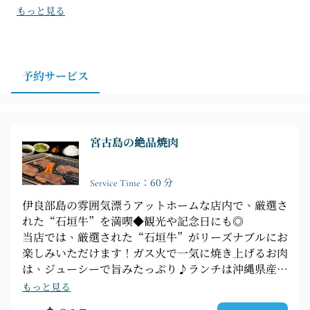
肉を安排したい方にも向いています。友人や家族との食
もっと見る
事、夜の一杯を兼ねた焼肉にも利用しやすく、来店前に
は予約と食事時間の確認をおすすめします。
予約サービス
宮古島の絶品焼肉
Service Time：60 分
伊良部島の雰囲気漂うアットホームな店内で、厳選さ
れた“石垣牛”を満喫◆観光や記念日にも◎
当店では、厳選された“石垣牛”がリーズナブルにお
楽しみいただけます！ガス火で一気に焼き上げるお肉
は、ジューシーで旨みたっぷり♪ランチは沖縄県産黒
毛和牛の贅沢なセットがおすすめです！「和牛炙り寿
もっと見る
司」や「赤身盛り」などの単品メニューも充実。伊良