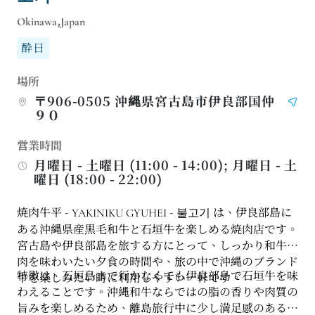
Okinawa,Japan
酔日
場所
〒906-0505 沖縄県宮古島市伊良部国仲
９０
営業時間
月曜日 - 土曜日 (11:00 - 14:00); 月曜日 - 土
曜日 (18:00 - 22:00)
焼肉牛平 - YAKINIKU GYUHEI - 불고기 は、伊良部島に
ある沖縄県産黒毛和牛と石垣牛を楽しめる焼肉店です。
宮古島や伊良部島を旅する方にとって、しっかり和牛焼
肉を味わいたい夕食の時間や、旅の中で沖縄のブランド
特徴は、石垣島まで行かなくても伊良部島で石垣牛を味
牛を楽しみたい時に利用しやすい一軒です。
わえることです。沖縄和牛ならではの脂の香りや肉質の
旨みを楽しめるため、離島旅行中に少し満足感のある焼