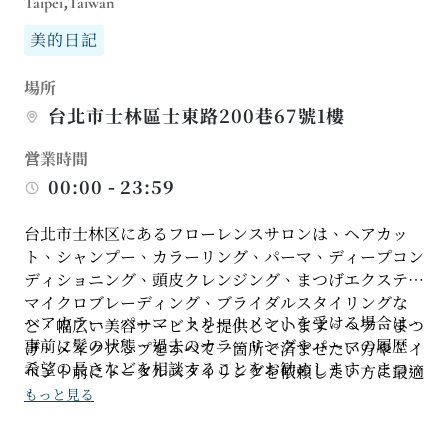
Taipei,Taiwan
美的日記
場所
台北市士林區士東路200巷67號1樓
営業時間
00:00 - 23:59
台北市士林区にあるフローレンスサロンは、ヘアカッ
ト、シャンプー、カラーリング、パーマ、ディープコン
ディショニング、頭皮クレンジング、まつげエクステ、
マイクロブレーディング、ブライダルスタイリングな
ヘアカラー、パーマ、トリートメントを受ける場合は、
ど、幅広い美容サービスを提供しています。ヘア、まつ
事前に髪の状態、過去のカラーリングやパーマの履歴、
げ、メイクアップをすべて一箇所で済ませたい方や、イ
希望の長さなどを相談することをお勧めします。まつげ
ベント前にトータルスタイリングを依頼したい方に最適
エクステ、マイクロブレーディング、スタイリングなど
です。
もっと見る
のサービスも受ける場合は、メイクやヘアスタイルの提
案を準備しておくと良いでしょう。様々なサービスが用