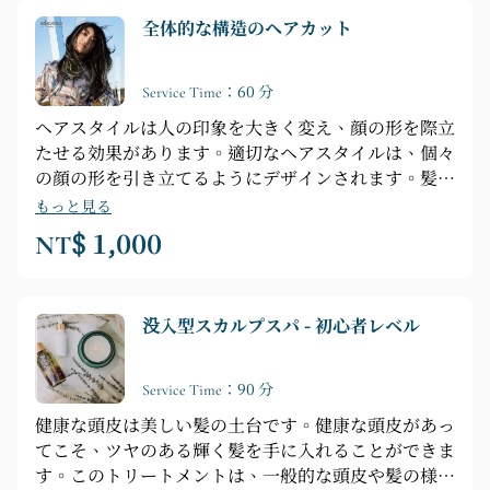
全体的な構造のヘアカット
Service Time：60 分
ヘアスタイルは人の印象を大きく変え、顔の形を際立
たせる効果があります。適切なヘアスタイルは、個々
の顔の形を引き立てるようにデザインされます。髪の
流れやボリュームといったスタイルの特徴は、お客様
もっと見る
の髪質やタイプとの関連で考慮され、個々の状況に応
NT$ 1,000
じて調整されます。
没入型スカルプスパ - 初心者レベル
Service Time：90 分
健康な頭皮は美しい髪の土台です。健康な頭皮があっ
てこそ、ツヤのある輝く髪を手に入れることができま
す。このトリートメントは、一般的な頭皮や髪の様々