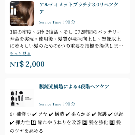
アルティメットプラチナ3.0リペアケ
ア
Service Time：90 分
3倍の密度、6秒で復活、そして72時間のバッテリー
寿命を実現。使用後、髪質が48%向上し、想像以上
に若々しい髪のための6つの重要な指標を提供しま
す。✔️水分保持 ✔️強度 ✔️輝き ✔️ツヤ ✔️滑らかさ ✔️滑
もっと見る
らかさ ✔️滑らかさ
NT$ 2,000
膜鏡光構造による4段階ヘアケア
Service Time：90 分
6+ 補修 ✨ ✔️ ツヤ ✔️ 構造 ✔️ 柔らかさ ✔️ 保護 ✔️ 保湿
✔️ 弾力性 1️⃣ 縮れやうねりを改善 2️⃣ 髪を強化 3️⃣ 髪
のツヤを高める