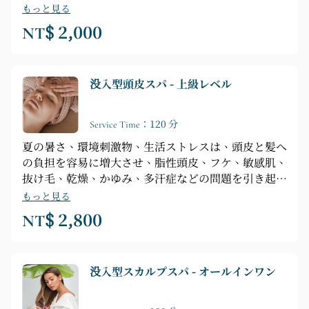
な悩みに対応するように設計されており、至福の頭皮
もっと見る
スパ体験を存分にお楽しみいただけます。⚪️エントリ
NT$ 2,000
ーレベル 2000ドル *頭皮診断 *目のスチーム循環 *治
療的頭皮マッサージ *頭皮の角質除去とコンディショ
ニング *ハンドマッサージによる頭皮ケア *シャンプ
没入型頭皮スパ - 上級レベル
ー/ブロー乾燥/簡単なスタイリング *軽食とお茶
Service Time：120 分
夏の暑さ、環境刺激物、生活ストレスは、頭皮と髪へ
の負担を容易に増大させ、脂性頭皮、フケ、敏感肌、
抜け毛、乾燥、かゆみ、多汗症な​​どの問題を引き起こ
す可能性があります。そのため、基本的な毎日の頭皮
もっと見る
ケアは不可欠です。🟡上級レベル 2800ドル *頭皮と
NT$ 2,800
耳道の評価 *耳道スパリラクゼーション *目のスチー
ム循環 *治療的ヘッドマッサージ *頭皮の角質除去と
コンディショニング *ハンドメイド頭皮マッサージ *
没入型スカルプスパ - オールインワン
シャンプー/ブロー乾燥/簡単なスタイリング *軽食と
お茶