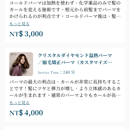
コールドパーマは加熱を使わず、化学薬品のみで髪の
カールを変える施術です。根元から前髪までパーマを
かけられるのが利点です。コールドパーマ後は、髪が
濡れている時が最もカールが強く、乾くにつれてカー
もっと見る
ルが弱まります。そのため、スタイリングする際は、
NT$ 3,000
髪がまだ少し湿っているうちにムースをつけるのがお
すすめです。
クリスタルダイヤモンド温熱パーマ
／縮毛矯正パーマ（カスタマイズソ
リューション）
Service Time：240 分
パーマの最大の利点は、カールが非常に長持ちするこ
とです！髪にツヤと弾力が増し、より立体感のあるカ
ールが生まれます。通常のパーマよりもカールが長持
ちするため、スタイリングしにくい硬い髪質の方や、
もっと見る
縮れやすい太い髪質の方でも、パーマの楽しさを存分
NT$ 4,000
に味わうことができます。