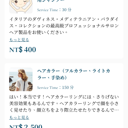
用シャンプー
Service Time：30 分
イタリアのダヴィネス・メディテラニアン・パラダイ
ス・コレクションの最高級プロフェッショナルサロン
ヘア製品をお使いください。
もっと見る
NT$ 400
ヘアカラー（フルカラー、ライトカ
ラー、手染め）
Service Time：150 分
はい！本当です！ヘアカラーリングには、さりげない
美容効果もあるんです。ヘアカラーリングで顔を小さ
く見せたり、顔立ちをより際立たせたりできるんです
よ！明るい色と暗い色を使い分け、様々な配色を組み
もっと見る
合わせることで、光と影のコントラストが顔の輪郭を
NT$ 2,500