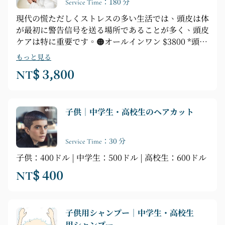
Service Time：180 分
現代の慌ただしくストレスの多い生活では、頭皮は体
が最初に警告信号を送る場所であることが多く、頭皮
ケアは特に重要です。🟠オールインワン $3800 *頭皮
と耳道の評価 *スキンケア＋アイマッサージ *耳道ス
もっと見る
パリラクゼーション *目のスチーム循環 *治療的ヘッ
NT$ 3,800
ドマッサージ *頭皮の角質除去とコンディショニング
*手作りの頭皮マッサージ *頭皮泥パック *フルヘアマ
スクとヘアトリートメント *もぐさ石とビアンストー
子供｜中学生・高校生のヘアカット
ンの肩と首のマッサージ *シャンプー/ブロードライ/
簡単なスタイリング *軽食とお茶
Service Time：30 分
子供：400ドル | 中学生：500ドル | 高校生：600ドル
NT$ 400
子供用シャンプー｜中学生・高校生