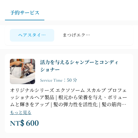
意されているため、予約前にニーズと希望する時間帯を
明確にしておくことで、スムーズな施術を受けることが
予約サービス
できます。
ヘアスタイリング
まつげエクステ／耳のトリートメン
活力を与えるシャンプーとコンディ
ショナー
Service Time：50 分
オリジナルシリーズ エクソソーム スカルプ プロフェ
ッショナルヘア製品 | 根元から栄養を与え、ボリュー
ムと輝きをアップ | 髪の弾力性を活性化 | 髪の筋肉の
状態を安定 | 髪の筋肉の栄養を強化
もっと見る
NT$ 600