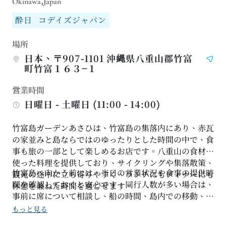
Okinawa,Japan
酔日
コデイズジャパン
場所
日本、〒907-1101 沖縄県八重山郡竹富
町竹富１６３−１
営業時間
日曜日 - 土曜日 (11:00 - 14:00)
竹富島ガーデンあさひは、竹富島の集落内にあり、赤瓦
の家並みと島ならではのゆったりとした時間の中で、食
事も旅の一部として楽しめるお店です。八重山の食材を
使った料理を提供しており、サイクリングや集落散策、
竹富島へ向かう前には、当日の営業状況や食事の提供時
観光の途中に立ち寄りやすく、ランチにもディナーにも
間を確認しておくと安心です。同行人数が多い場合は、
休憩を兼ねた時間を過ごせます。
事前に席について相談し、船の時間、島内での移動、食
事時間をあわせて計画しておくのがおすすめです。島内
もっと見る
の散策や写真撮影の時間にも少し余裕を持たせること