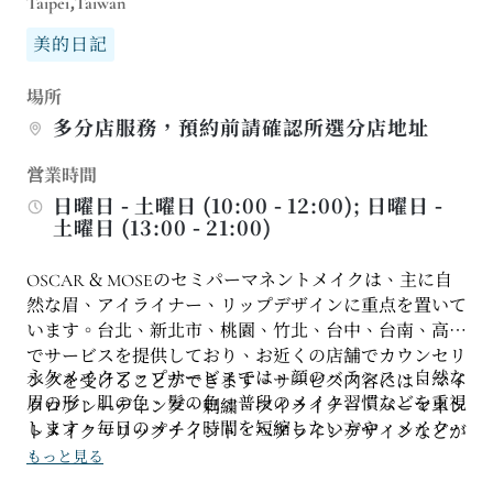
Taipei,Taiwan
美的日記
場所
多分店服務，預約前請確認所選分店地址
営業時間
日曜日 - 土曜日 (10:00 - 12:00); 日曜日 -
土曜日 (13:00 - 21:00)
OSCAR & MOSEのセミパーマネントメイクは、主に自
然な眉、アイライナー、リップデザインに重点を置いて
います。台北、新北市、桃園、竹北、台中、台南、高雄
でサービスを提供しており、お近くの店舗でカウンセリ
永久メイクアップサービスでは、顔のバランス、自然な
ングを受けることができます。サービス内容には、マイ
眉の形、肌の色、髪の色、普段のメイク習慣などを重視
クロブレーディング、刺繍、アイライナー、パーマネン
します。毎日のメイク時間を短縮したい方や、メイクを
トメイク、リップティント、ヘアラインデザインなどが
しなくても清潔感のあるフレッシュな印象を保ちたい方
あります。全体的なスタイルは、ナチュラルでソフト
もっと見る
に最適です。マイクロブレーディング、リップタトゥ
な、日常使いに適したメイクアップを基本とし、過度に