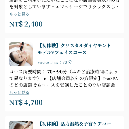
店舗をご利用いただいたことのない店舗会員以外の方
を対象としています。🔸マッサージでリラックスして
眠気や疲労を解消しましょう🔸【コース内容】プロに
もっと見る
よるカウンセリング ► シャワー ► デトックス ► ハ
NT$ 2,400
ンドマッサージ ► 耳キャンドル浄化
【初体験】クリスタルダイヤモンド
モデルVフェイスコース
Service Time：70 分
コース所要時間：
70～90
分（ニキビ治療時間によっ
て異なります） 🔸【店舗会員以外の方限定】DouSPA
のどの店舗でもコースを受講したことのない店舗会員
以外の方。 🔸スーパーモデルのようなV字型の小顔を
もっと見る
手に入れ、輝くような小顔美女に。 🔸【フェイシャ
NT$ 4,700
ルケアのポイント】エッセンシャルオイル導入 ► デ
ィープフェイシャルクレンジング ► ディープブライ
トニング ► 毛穴浄化 ► フェイシャルケア ► 美容液
【初体験】活力温熱＆子宮ケアコー
注入 ► コラーゲンサプリメント + RFモノポーララジ