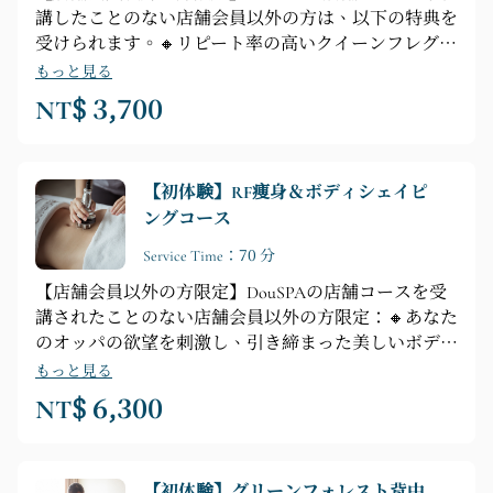
講したことのない店舗会員以外の方は、以下の特典を
受けられます。🔸リピート率の高いクイーンフレグラ
ンス、一度体験すればきっと虜になる人気コース
もっと見る
🔸【コース内容】プロによるカウンセリング ► シャ
NT$ 3,700
ワー ► フラワーカードカウンセリング ► 全身リラク
ゼーション ► ローズクイーン全身フロント＆バック
ストレス解消マッサージ（腹部、胸部、脚部、背中、
【初体験】RF痩身＆ボディシェイピ
頭部のリラックスマッサージ）
ングコース
Service Time：70 分
【店舗会員以外の方限定】DouSPAの店舗コースを受
講されたことのない店舗会員以外の方限定：🔸あなた
のオッパの欲望を刺激し、引き締まった美しいボディ
ラインを手に入れましょう🔸【コース内容】プロによ
もっと見る
るカウンセリング ► シャワー ► 全身リラクゼーショ
NT$ 6,300
ン ► 20分間のフェイシャルシェイピング（腕、お
腹、太もものいずれか1箇所を選択） ► 40分間のマ
イナスイオンロックバス + 10分間のヘッドマッサー
【初体験】グリーンフォレスト背中