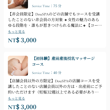
コース（産後も受講可能）
Service Time：75 分
【非会員限定】DouSPAのどの店舗でもコースを受講
したことのない非会員の方対象 🔸女性の魅力のあら
ゆる段階を、誰もが惹きつけられる魔法に🔸【コース
のハイライト：全身リラクゼーション ► 「フェミニ
もっと見る
ンバランス」エッセンシャルオイルセラピーによる全
NT$ 3,000
身前面・背面ストレス解消マッサージ（脚、背中、腹
部、胸、頭部の癒しマッサージ）】
【初体験】産前産後授乳マッサージ
コース
Service Time：40 分
【店舗会員以外の方限定】DouSPAの店舗コースを受
講したことのない店舗会員以外の方は、出産前にご予
約いただけます（妊娠32週以上である必要がありま
す）。🔸赤ちゃんの次の食事の心配も、胸の大きな2
もっと見る
つの石ともお別れしましょう！🔸【マッサージのハイ
NT$ 3,000
ライト】共鳴音楽 ► エッセンシャルオイルを使った