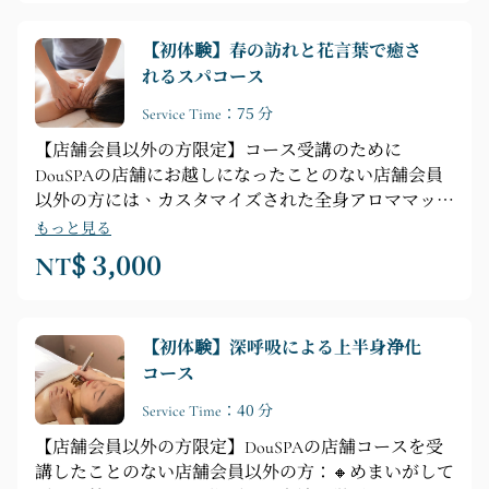
度な研究を行い、英国政府機関VTCT発行の【妊婦マ
ッサージ認定資格】と、Helen McGuinness Health &
【初体験】春の訪れと花言葉で癒さ
Beauty Training International Schoolの【インストラクタ
れるスパコース
ー資格】を取得しています。プロの妊婦マッサージテ
クニックで、お客様にとって最適な選択肢となりま
Service Time：75 分
す。 【70分妊婦スパマッサージのポイント】►筋肉
【店舗会員以外の方限定】コース受講のために
のリラクゼーション - 緊張の緩和 ►英国王室妊婦ス
DouSPAの店舗にお越しになったことのない店舗会員
トレス解消マッサージ ❶ 腰のマッサージ ❷ 肩と首の
以外の方には、カスタマイズされた全身アロママッサ
マッサージ ❸ 脚のマッサージ ❹ 胸のマッサージ ❺
ージをご提供いたします。【コース内容】プロによる
頭のマッサージ
もっと見る
カウンセリング ► シャワー ► フラワーカードカウン
NT$ 3,000
セリング ► 全身の筋肉リラクゼーション ► 全身前
面・背面リラクゼーションマッサージ（脚、背中、腹
部、胸、頭部の心地よいマッサージ）
【初体験】深呼吸による上半身浄化
コース
Service Time：40 分
【店舗会員以外の方限定】DouSPAの店舗コースを受
講したことのない店舗会員以外の方：🔸めまいがして