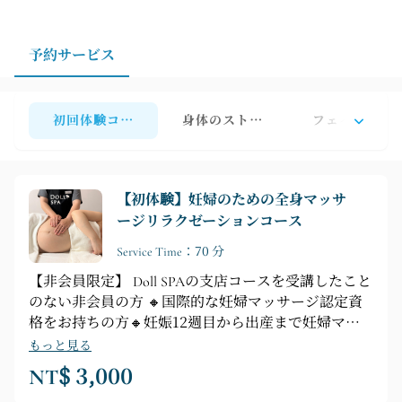
特定のコースをご希望の場合は、事前にお問い合わせの
上、空き状況をご確認ください。サロンがお客様の個々
のニーズに合わせて適切なサービスを手配いたします。
予約サービス
初回体験コース【店舗会員以外の方限定】オンラインスト
身体のストレス解消シリーズ【店舗
フェイシャル
【初体験】妊婦のための全身マッサ
ージリラクゼーションコース
Service Time：70 分
【非会員限定】 Doll SPAの支店コースを受講したこと
のない非会員の方 🔸国際的な妊婦マッサージ認定資
格をお持ちの方🔸妊娠12週目から出産まで妊婦マッ
サージのテクニックをご利用いただけます。 Doll SPA
もっと見る
は10年以上の豊富な経験を誇ります。マネージャー
NT$ 3,000
とプロのアロマセラピストは、英国ハンプシャーで高