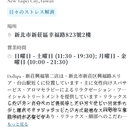
New Taipei City,Taiwan
日々のストレス解消
場所
新北市新莊區幸福路823號2樓
営業時間
日曜日 - 土曜日 (11:30 - 19:30); 月曜日 - 金
曜日 (10:00 - 21:30)
Dollspa - 新荘興福第二店は、新北市新荘区興福路エリ
ア、台山駅近くに位置しています。主に女性向けスパサ
ービス、アロマセラピーによるリラクゼーション、フェ
イシャルトリートメントを提供しています。リラックス
このブランドのサービスには、アロマセラピーマッサー
したい方、自分へのご褒美をしたい方、忙しい日常から
ジ、マタニティマッサージ、フェイシャル、段階的な女
少し離れてリフレッシュしたい方に最適なスパです。事
性向けケアなどがあり、リラックス、細部へのこだわ
前予約が必要です。
り、そして継続的なスキンケアを重視する方に最適で
もっと見る
す。マタニティケア、産後回復、ストレス解消、または