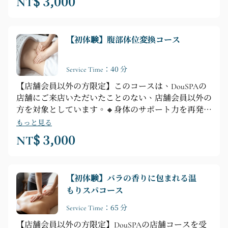
NT$ 3,000
リーフ ► 胸のマッサージ
【初体験】腹部体位変換コース
Service Time：40 分
【店舗会員以外の方限定】このコースは、DouSPAの
店舗にご来店いただいたことのない、店舗会員以外の
方を対象としています。🔸身体のサポート力を再発見
🔸【コース内容】カウンセリング ► シャワー ► 腹部
もっと見る
シェイプアップテクニック（30分） ► 腹部マスクシ
NT$ 3,000
ェイプアップ（10分）
【初体験】バラの香りに包まれる温
もりスパコース
Service Time：65 分
【店舗会員以外の方限定】DouSPAの店舗コースを受