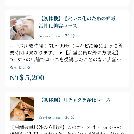
アロマセラピー ► 40分間の授乳マッサージ（ガイド
付き瞑想 ► 活性化テクニック ► ツボの開放 ► 授乳
【初体験】毛穴レス化のための蜂毒
テクニック）
活性化美容コース
Service Time：70 分
コース所要時間：
70～90
分（ニキビ治療によって所
要時間は異なります） 🔸【店舗会員以外の方限定】
DouSPAの店舗でコースを受講したことのない店舗会
員以外の方 🔸 美しいノーメイク肌を目指します
もっと見る
🔸【フェイシャルケアのポイント】ディープクレンジ
NT$ 5,200
ング ► 毛穴浄化 ► 保湿エッセンス＋蜂毒活性化マッ
サージ ► 引き締め＆ブライトニングフェイシャルマ
スク ► 肩、首、手のリラクゼーションマッサージ
【初体験】耳チャクラ浄化コース
Service Time：30 分
【店舗会員以外の方限定】このコースは、DouSPAの