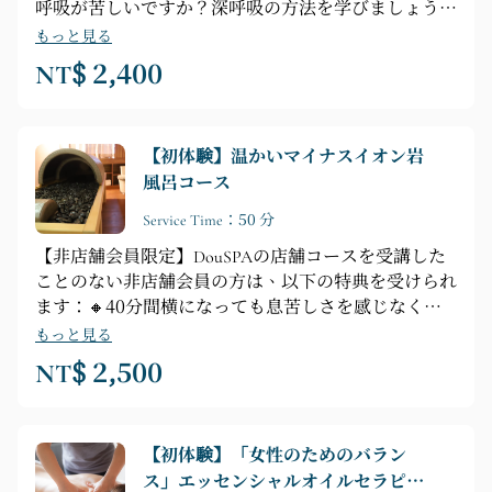
呼吸が苦しいですか？深呼吸の方法を学びましょう。
🔸【コース内容】プロによるカウンセリング ► シャ
もっと見る
ワー ► 脇、首、頭のマッサージテクニック
NT$ 2,400
【初体験】温かいマイナスイオン岩
風呂コース
Service Time：50 分
【非店舗会員限定】DouSPAの店舗コースを受講した
ことのない非店舗会員の方は、以下の特典を受けられ
ます：🔸40分間横になっても息苦しさを感じなくな
ります🔸【コースのハイライト】専門家によるカウン
もっと見る
セリング ► シャワー ► 計測 ► 岩風呂の加熱テクニ
NT$ 2,500
ック ► 頭皮マッサージ
【初体験】「女性のためのバラン
ス」エッセンシャルオイルセラピー