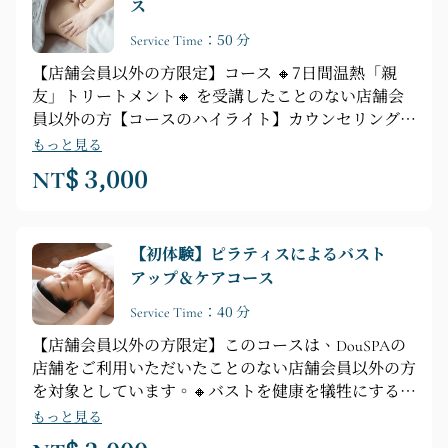
ス
オ波デバイス ► フェイシャルマスク ► 肩、首、手の
リリーフマッサージ
Service Time：50 分
【店舗会員以外の方限定】コース 🔸7日間温熱「親
友」トリートメント🔸 を受講したことのない店舗会
員以外の方【コースのハイライト】カウンセリング
► シャワー ► 腹部、腰、ヒップ、ツボ開放、子宮温
もっと見る
熱テクニック、活力温熱テクニック
NT$ 3,000
【初体験】ピラティスによるバスト
アップ＆ケアコース
Service Time：40 分
【店舗会員以外の方限定】このコースは、DouSPAの
店舗をご利用いただいたことのない店舗会員以外の方
を対象としています。🔸バストを健康を犠牲にする武
器にしないでください🔸【コース内容】カウンセリン
もっと見る
グ ► シャワー ► 全身リラクゼーション ► 背中のリ