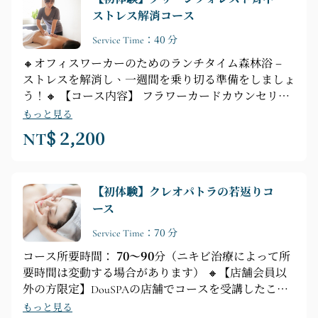
ジ
ストレス解消コース
Service Time：40 分
🔸オフィスワーカーのためのランチタイム森林浴 –
ストレスを解消し、一週間を乗り切る準備をしましょ
う！🔸 【コース内容】 フラワーカードカウンセリン
グ ►全身リラクゼーション ►特別なエッセンシャル
もっと見る
オイルを使った背中マッサージ
NT$ 2,200
【初体験】クレオパトラの若返りコ
ース
Service Time：70 分
コース所要時間：
70～90
分（ニキビ治療によって所
要時間は変動する場合があります） 🔸【店舗会員以
外の方限定】DouSPAの店舗でコースを受講したこと
のない店舗会員以外の方 🔸オイルで若々しい肌へ
もっと見る