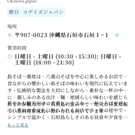
Okinawa,Japan
酔日
コデイズジャパン
場所
〒907-0023 沖縄県石垣市石垣１−１
営業時間
日曜日 - 土曜日 (10:30 - 15:30); 日曜日 -
土曜日 (18:00 - 21:30)
島そば一番地は、八重山そばを中心に楽しめるお店で、
昔ながらの懐かしい島そばの味わいを現代に伝えていま
す。伝統的な製法を大切にしながら、素朴な一杯の中
に、親しみのある出汁、麺、地域らしい味わいを感じら
華やかな観光向けの食事というより、一杯のそばを通し
れるのが魅力です。石垣島の旅の中で、地元の日常に根
て八重山の食文化に触れられるお店です。旅の途中で、
づいた料理を味わいたい方にも向いています。
シンプルで温かく、石垣島らしさのある昼食や夕食を安
排したい時に、島そば一番地は八重山そばを知るきっか
もっと見る
けになる一軒です。来店前には営業時間を確認し、その