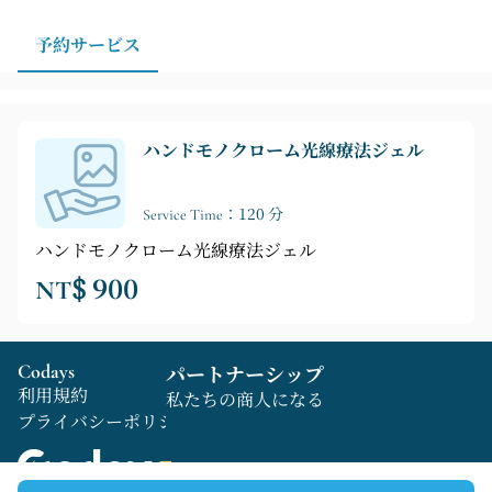
るのを防ぐことができます。大切なイベントや旅行の予
定がある場合は、スタイリングやスキンケアの準備に十
予約サービス
分な時間を確保できるよう、数日前にご予約いただくこ
とも可能です。
ハンドモノクローム光線療法ジェル
Service Time：120 分
ハンドモノクローム光線療法ジェル
NT$ 900
Codays
パートナーシップ
利用規約
私たちの商人になる
プライバシーポリシー