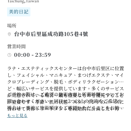
Taichung,Taiwan
美的日記
場所
台中市后里區成功路105巷4號
営業時間
00:00 - 23:59
ラナ・エステティックスセンターは台中市后里区に位置
し、フェイシャル、マニキュア、まつげエクステ、マイ
クロブレーディング、脱毛、ボディリラクゼーションな
ど、幅広いサービスを提供しています。多くのサービス
ご予約の際は、ご希望の施術内容と所要時間についてお
が用意されている場合、最も重要なものを優先すること
問い合わせください。同日に2つ以上の施術をご希望の
が重要です。季節、肌の状態、スタイリングのニーズに
場合は、事前に施術順序をご確認いただくことをお勧め
合わせて美容トリートメントを段階的に計画したい方、
します。お肌の状態、メイクの好み、身体的なニーズな
または複数の施術を複数回に分けて行いたい方に最適で
もっと見る
どを明確にお伝えいただくことで、より効率的な施術ス
す。
ケジュールを組むことができ、スケジュールが過密にな