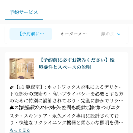
ください。
予約サービス
【予約前に必ずお読みください】環境要件とスペースの
オーダーメイドのまつげエクステ
顔の皮膚管理
【予約前に必ずお読みください】環
境要件とスペースの説明
🌿【B1 静寂室】: ホットワックス脱毛によるデリケー
トな部分の施術や、高いプライバシーを必要とする方
のために特別に設計されており、完全に静かでリラッ
クスできるプライベート空間を提供します。
🛋️ 【高品質ソファ/永久メイクエリア】: まつげエク
ステ、スキンケア、永久メイク専用に設計されてお
り、快適なリクライニング機器と柔らかな照明を備え
ています。
もっと見る