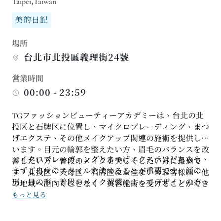
Taipei,Taiwan
美的日記
場所
台北市北投區義理街24號
営業時間
00:00 - 23:59
TGファッションビューティーアカデミーは、台北の北
投区と石牌区に位置し、マイクロブレーディング、まつ
げエクステ、その他メイクアップ関連の施術を提供して
います。目元の輪郭を整えたい方、眉毛のバランスを改
マイクロブレーディングとまつげエクステはどちらも、
善したい方、普段のメイクを美しくしたい方に最適で
まずご自身のスタイルを決めることが重要です。顔の
す。北投区、天母区、石牌区にお住まいのお客様は、他
形、目の形、普段のメイク習慣によってデザインの方向
の地域へ出向くことなく、美容施術を受けることができ
性が変わってくるからです。初回の施術時には、お好み
ます。
もっと見る
の参考画像をご用意いただき、サロンのスタッフと施術
の濃淡、ライン、アフターケア方法などについてご相談