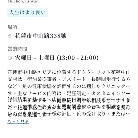
Hualien,Taiwan
人生はより良い
場所
花蓮市中山路338號
営業時間
火曜日 - 土曜日 (13:00 - 21:00)
花蓮市中山路エリアに位置するドクターフット花蓮中山
支店は、宿泊業従事者、アスリート、長時間歩行する方
など、足の健康状態を評価するのに適したクリニックで
す。主なサービス内容は、足圧測定、カスタムインソー
評価結果に基づき、店舗では日常の靴のサポート、イン
ル、アーチサポート、健康靴に関する相談などです。ま
ソールの構成、および必要な調整についてご相談させて
た、花蓮市在住の方々が定期的なフォローアップを受け
いただきます。お子様の評価、靴の受け取り、または特
るのにも最適です。
定の靴のスタイルについては、スムーズなサービス提供
もっと見る
のため、事前に在庫状況をご確認いただくことをお勧め
します。仕事、旅行、スポーツなどで靴を使い分ける必