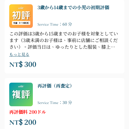
3歳から14歳までの小児の初期評価
Service Time：60 分
この評価は3歳から15歳までのお子様を対象としてい
ます（3歳未満のお子様は、事前に店舗にご相談くだ
さい）。評価当日は、ゆったりとした服装、膝上
10cmまでまくり上げられる長ズボンまたはショート
もっと見る
パンツを着用し、普段履いている靴と、評価に使用し
NT$ 300
たい靴をお忘れなくお持ちください。
再評価（再査定）
Service Time：30 分
再評価料 200ドル
NT$ 200