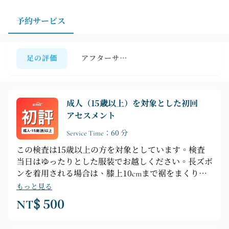
要がある方は、事前に評価の予約をしておくことで、サ
ポートニーズに迅速に対応できます。
予約サービス
足の評価
アフターサービス
成人（15歳以上）を対象とした初回
アセスメント
Service Time：60 分
この検査は15歳以上の方を対象としています。検査
当日はゆったりとした服装でお越しください。長ズボ
ンを着用される場合は、膝上10cmまで裾をまくり上
げるか、ショートパンツを着用してください。普段履
もっと見る
いている靴と、インソールを入れたい靴をお忘れなく
NT$ 500
お持ちください。