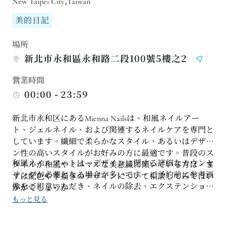
New Taipei City,Taiwan
美的日記
場所
新北市永和區永和路二段100號5樓之2
営業時間
00:00 - 23:59
新北市永和区にあるMienna Nailsは、和風ネイルアー
ト、ジェルネイル、および関連するネイルケアを専門と
しています。繊細で柔らかなスタイル、あるいはデザイ
ン性の高いスタイルがお好みの方に最適です。普段のス
和風ネイルアートは、デザインに関する詳細なカウンセ
タイルが和風やミニマルな美意識に傾いている方は、ま
リングが必要となる場合が多いです。ご予約前に参考画
ずは配色や手描きのデザインについて相談してみてはい
像をご用意いただき、ネイルの除去、エクステンショ
かがでしょうか。
ン、または再施術のいずれをご希望かお伝えいただくこ
もっと見る
とをお勧めします。ネイルの状態を良好に保ちたい場合
は、ライフスタイルに合わせて定期的なメンテナンス予