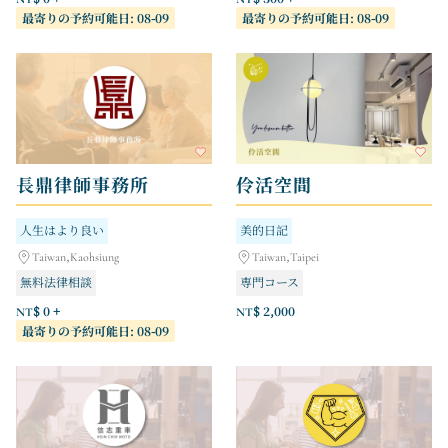
最寄りの予約可能日: 08-09
最寄りの予約可能日: 08-09
退去時の清掃
長鼎律師事務所
伶活空間
人生はより良い
美的日記
Taiwan,Kaohsiung
Taiwan,Taipei
無料法律相談
専門コース
NT$ 0 +
NT$ 2,000
最寄りの予約可能日: 08-09