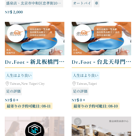
盛泉店、北京市中和区忠孝街108-2号。電話番号: 02-29498686
オートバイ
車
関泉店、北京市永和区徳和路68号。電話番号: 02-29498816
NT$ 2,000
Dr.Foot - 新北板橋門市
Dr.Foot - 台北天母門市
人生はより良い
人生はより良い
Taiwan,New Taipei City
Taiwan,Taipei
足の評価
足の評価
NT$ 0 +
NT$ 0 +
最寄りの予約可能日: 08-11
最寄りの予約可能日: 08-10