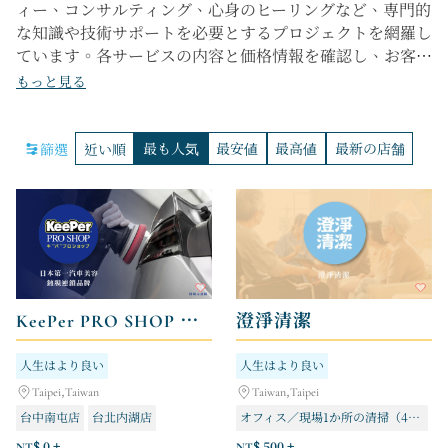
ィー、コンサルティング、心身のヒーリングなど、専門的
な知識や技術サポートを必要とするプロジェクトを網羅し
ています。各サービスの内容と価格情報を確認し、お客様
のニーズに合わせて予約や相談の手配が可能です。実用的
もっと見る
なサポート、問題解決、生活の質の向上など、お客様に最
適な選択肢が見つかります。信頼できる専門サービスのお
最も人気
最安値
最高値
最新の店舗
篩選
近い順
すすめをすぐに見つけることができます。
KeePer PRO SHOP 汽車美容 鍍膜
澄淨清潔
人生はより良い
人生はより良い
Taipei,Taiwan
Taiwan,Taipei
台中南屯店
台北内湖店
オフィス／現場1か所の清掃（4時間）
新北市林口店
チェックイン時の清掃
NT$ 0 +
NT$ 500 +