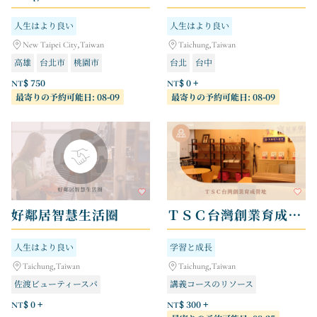
人生はより良い
人生はより良い
New Taipei City,Taiwan
Taichung,Taiwan
高雄
台北市
桃園市
台北
台中
エアコンクリーニング
NT$ 750
NT$ 0 +
最寄りの予約可能日: 08-09
最寄りの予約可能日: 08-09
好鄰居智慧生活圈
ＴＳＣ台灣創業育成營地
人生はより良い
学習と成長
Taichung,Taiwan
Taichung,Taiwan
佐渡ビューティースパ
講義コースのリソース
オリジナル音楽教室
ビジネス交流の楽しみ
NT$ 0 +
NT$ 300 +