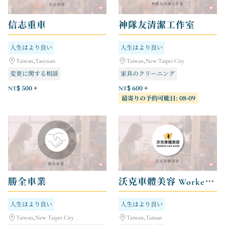
信志重車
神隊友清潔工作室
人生はより良い
人生はより良い
Taiwan,Taoyuan
Taiwan,New Taipei City
変更に関する相談
家具のクリーニング
メンテナンスと修理
車両委託
家電製品のクリーニング
NT$ 500 +
NT$ 600 +
最寄りの予約可能日: 08-09
専門家によるダニ駆除
勝全車業
沃克車體美容 Worker Car Wash
人生はより良い
人生はより良い
Taiwan,New Taipei City
Taiwan,Tainan