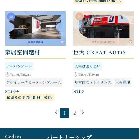
最寄りの予約可能日: 08-25
宜辰住宅修繕エンジニアリングチーム（漏水修理、防水工事）
会員限定ギフト
樂居空間選材
巨大 GREAT AUTO
アーバンアート
人生はより良い
Taipei,Taiwan
Taipei,Taiwan
デザイナーズミーティングルーム
基本的なメンテナンス
車両修理
建築資材ライブラリー - ガイド付きツアー
タイヤ／アライメント
NT$ 0 +
NT$ 0
最寄りの予約可能日: 08-09
1
2
Codays
パートナーシップ