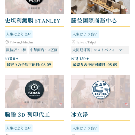
史坦利鍍膜 STANLEY
騰益國際商務中心
人生はより良い
人生はより良い
Taiwan,Hsinchu
Taiwan,Taipei
観信店、B棟
中華商店、A区画
大同延坪閣 | コストパフォーマンス抜群
観新店A区
士林天母堂 | 快適で静か
NT$ 0 +
NT$ 150 +
最寄りの予約可能日: 08-09
最寄りの予約可能日: 08-09
南京三民閣 | ビジネス旅行者に最適なホテル
騰騰 3D 列印代工
冰立淨
人生はより良い
人生はより良い