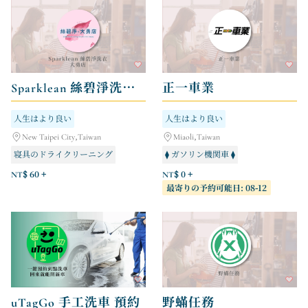
Sparklean 絲碧淨洗衣 - 大勇店
正一車業
人生はより良い
人生はより良い
New Taipei City,Taiwan
Miaoli,Taiwan
寝具のドライクリーニング
⧫ ガソリン機関車 ⧫
バッグのクリーニングとメンテナンス
⧫ 電動バイク ⧫
NT$ 60 +
NT$ 0 +
最寄りの予約可能日: 08-12
ドライクリーニングと洗濯物の集配
uTagGo 手工洗車 預約
野蟎任務