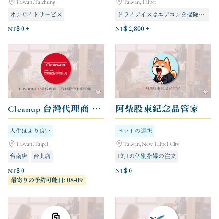
Taiwan,Taichung
Taiwan,Taipei
オンサイトサービス
ドライアイスはエアコンを掃除する
NT$ 0 +
NT$ 2,800 +
Cleanup 台灣代理商 - 竹桓股份有限公司
阿柴股東紀念品管家
人生はより良い
ペットの選択
Taiwan,Taipei
Taiwan,New Taipei City
台南店
台北店
1対1の個別指導の注文
NT$ 0
NT$ 0
最寄りの予約可能日: 08-09