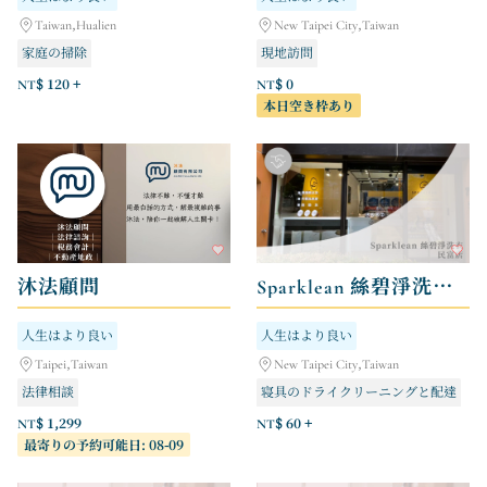
Taiwan,Hualien
New Taipei City,Taiwan
家庭の掃除
現地訪問
NT$ 120 +
NT$ 0
本日空き枠あり
沐法顧問
Sparklean 絲碧淨洗衣 - 民富店
人生はより良い
人生はより良い
Taipei,Taiwan
New Taipei City,Taiwan
法律相談
寝具のドライクリーニングと配達
バッグのクリーニングとメンテナンス
NT$ 1,299
NT$ 60 +
最寄りの予約可能日: 08-09
ドライクリーニングと洗濯物の集配