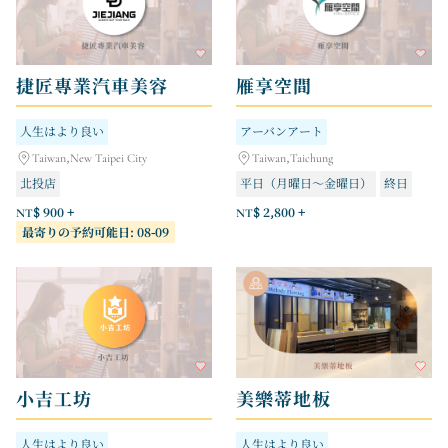
捷匠專業汽車美容
雁享空間
人生はより良い
アーバンアート
Taiwan,New Taipei City
Taiwan,Taichung
北投店
平日（月曜日～金曜日）
終日
フレッシュウォーター旗艦店
祝日（土曜日・日曜日）
NT$ 900 +
NT$ 2,800 +
最寄りの予約可能日: 08-09
小吉工坊
美樂蒂地板
人生はより良い
人生はより良い