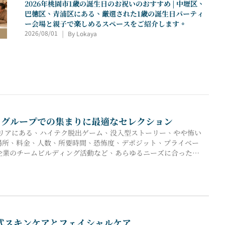
2026年桃園市1歳の誕生日のお祝いのおすすめ | 中壢区、
巴徳区、青浦区にある、厳選された1歳の誕生日パーティ
ー会場と親子で楽しめるスペースをご紹介します。
2026/08/01
By Lokaya
|
験、グループでの集まりに最適なセレクション
エリアにある、ハイテク脱出ゲーム、没入型ストーリー、やや怖い
場所、料金、人数、所要時間、恐怖度、デポジット、プライベー
、企業のチームビルディング活動など、あらゆるニーズに合った脱
国式スキンケアとフェイシャルケア