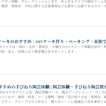
シアター体験、グループミッションまで、あらゆるタイプの脱出ゲーム
、場所、雰囲気、予約に関する注意事項などを素早く比較できるので、
ムを簡単に選ぶことができます。
りケーキのおすすめ｜DIYケーキ作り、ベーキング、家族
キガイドでは、西区・北区・豊原区・大雅区のDIYスイーツ体験を紹介
家族、友人、団体に合う教室選びをサポートします。
でおすすめの手びねり陶芸体験 | 陶芸体験、手びねり陶
芸工房おすすめリストには、陶芸体験コース、陶芸ワークショップ、ろく
れています。場所、料金、コース期間、焼成・受け取り方法、雰囲気、
ィビティ、グループでの工作など、様々なシーンに最適な工房を素早く