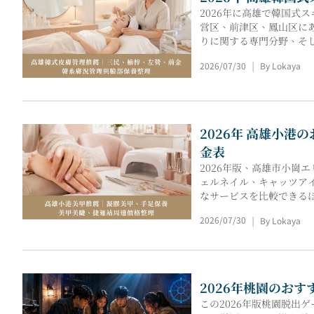
2026年に高雄で韓国
営区、前津区、鳳山区に
りに関する専門分野、そ
2026/07/30
By Lokaya
|
2026年 高雄小
金表
2026年版、高雄市小
ェルネイル、キャッツア
なサービスを比較できる
2026/07/30
By Lokaya
|
2026年桃園のお
この2026年版桃園脱