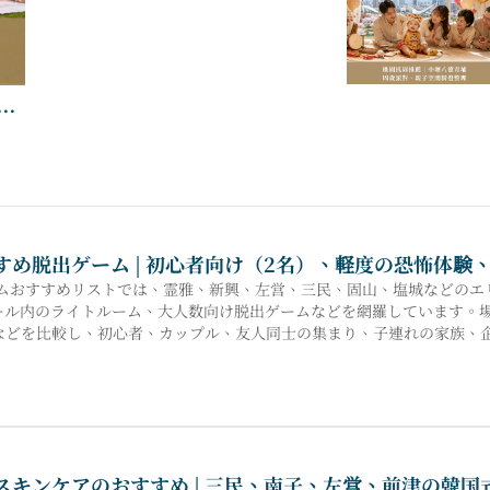
す
の
おすすめ脱出ゲーム | 初心者向け（2名）、軽度の恐怖体
ゲームおすすめリストでは、霊雅、新興、左営、三民、固山、塩城などの
ール内のライトルーム、大人数向け脱出ゲームなどを網羅しています。
などを比較し、初心者、カップル、友人同士の集まり、子連​​れの家族
るお手伝いをします。
国式スキンケアのおすすめ | 三民、南子、左営、前津の韓