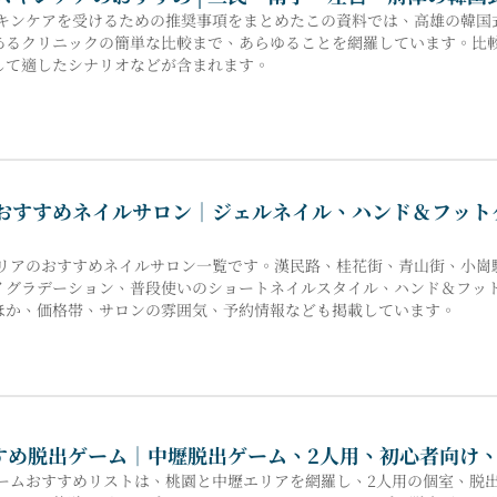
式スキンケアを受けるための推奨事項をまとめたこの資料では、高雄の韓
あるクリニックの簡単な比較まで、あらゆることを網羅しています。比
して適したシナリオなどが含まれます。
港のおすすめネイルサロン｜ジェルネイル、ハンド＆フッ
崗エリアのおすすめネイルサロン一覧です。漢民路、桂花街、青山街、小
イグラデーション、普段使いのショートネイルスタイル、ハンド＆フッ
ほか、価格帯、サロンの雰囲気、予約情報なども掲載しています。
すすめ脱出ゲーム｜中壢脱出ゲーム、2人用、初心者向け
出ゲームおすすめリストは、桃園と中壢エリアを網羅し、2人用の個室、