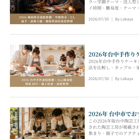
ラー学園テーマ、没入型
イ時間、難易度、テーマ
合わせて最適な脱出ゲー
2026/07/30
By Lokaya
|
2026年台中手作
2026年台中手作りケー
法を比較し、カップル、
2026/07/30
By Lokaya
|
2026年 台中市
この2026年版台中陶
された陶芸工房が掲載さ
集まり、親子でのアクテ