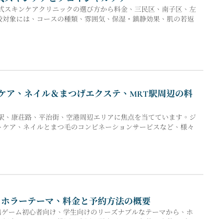
国式スキンケアクリニックの選び方から料金、三民区、南子区、左
較対象には、コースの種類、雰囲気、保湿・鎮静効果、肌の若返
トケア、ネイル＆まつげエクステ、MRT駅周辺の料
崗駅、康荘路、平治街、空港周辺エリアに焦点を当てています。ジ
トケア、ネイルとまつ毛のコンビネーションサービスなど、様々
、ホラーテーマ、料金と予約方法の概要
脱出ゲーム初心者向け、学生向けのリーズナブルなテーマから、ホ