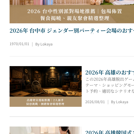
2026年 台中市 ジェンダー別パーティー会場のおす
め | プライベートパーティーの設営、ケータリング
詳細、家族や友人との集まりのためのメニュー選び
1970/01/01
By Lokaya
|
2026年 高雄の
この2026年高雄脱出
テーマ、ショッピングモ
ト予約、適切なシナリオ
出ゲームを素早く見つけ
2026/08/01
By Lokaya
|
2026年 高雄韓