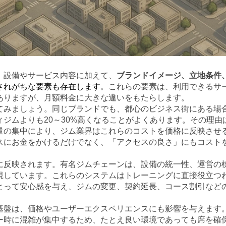
、設備やサービス内容に加えて、
ブランドイメージ、立地条件
されがちな要素も存在します
。これらの要素は、利用できるサ
ありますが、月額料金に大きな違いをもたらします。
てみましょう。同じブランドでも、都心のビジネス街にある場
ィジムよりも20～30%高くなることがよくあります。その理由
量の集中により、ジム業界はこれらのコストを価格に反映させ
スにお金をかけるだけでなく、「アクセスの良さ」にもコスト
に反映されます。有名ジムチェーンは、設備の統一性、運営の
視しています。これらのシステムはトレーニングに直接役立つ
とって安心感を与え、ジムの変更、契約延長、コース割引など
基盤は、価格やユーザーエクスペリエンスにも影響を与えます
ー時に混雑が集中するため、たとえ良い環境であっても席を確