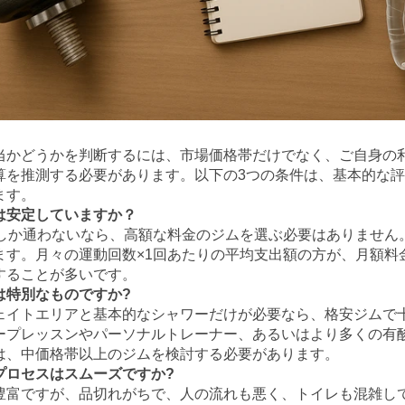
当かどうかを判断するには、市場価格帯だけでなく、ご自身の
算を推測する必要があります。以下の3つの条件は、基本的な
ます。
は安定していますか？
回しか通わないなら、高額な料金のジムを選ぶ必要はありません
ます。月々の運動回数×1回あたりの平均支出額の方が、月額料
することが多いです。
は特別なものですか?
ェイトエリアと基本的なシャワーだけが必要なら、格安ジムで
ープレッスンやパーソナルトレーナー、あるいはより多くの有
は、中価格帯以上のジムを検討する必要があります。
プロセスはスムーズですか?
豊富ですが、品切れがちで、人の流れも悪く、トイレも混雑し