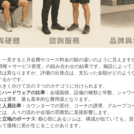
、一見すると月会費やコース料金の額の違いのように見えます
利用権 × サービス密度」の組み合わせの結果です。施設によっ
法は異なりますが、評価の出発点は、支払った金額がどのよう
するかです。
きく分けて次の 3 つのカテゴリに分けられます。
とハードウェアの比率
：会場面積、設備の種類と年数、シャワ
れは通常、最も基本的な費用源となります。
と人員比率
：カウンターでの受付、コーチの誘導、グループコ
どは、人々の流れや会場の雰囲気に直接影響します。
と立地のボーナス
: 都心部にあるジムは、構成が似ていても、
って価格に差が生じることがあります。