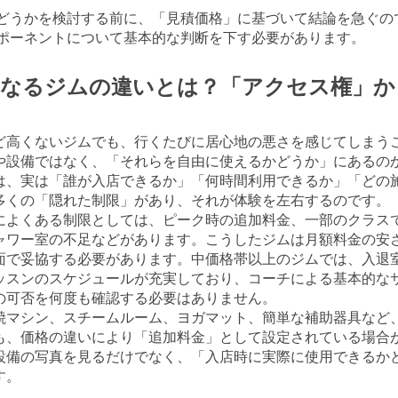
どうかを検討する前に、「見積価格」に基づいて結論を急ぐの
ポーネントについて基本的な判断を下す必要があります。
異なるジムの違いとは？「アクセス権」か
ど高くないジムでも、行くたびに居心地の悪さを感じてしまう
や設備ではなく、「それらを自由に使えるかどうか」にあるの
は、実は「誰が入店できるか」「何時間利用できるか」「どの
多くの「隠れた制限」があり、それが体験を左右するのです。
によくある制限としては、ピーク時の追加料金、一部のクラス
ャワー室の不足などがあります。こうしたジムは月額料金の安
面で妥協する必要があります。中価格帯以上のジムでは、入退
ッスンのスケジュールが充実しており、コーチによる基本的な
の可否を何度も確認する必要はありません。
焼マシン、スチームルーム、ヨガマット、簡単な補助器具など
も、価格の違いにより「追加料金」として設定されている場合
設備の写真を見るだけでなく、「入店時に実際に使用できるか
す。