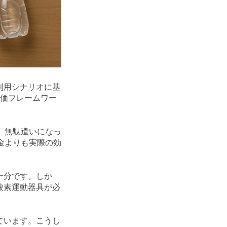
利用シナリオに基
評価フレームワー
。無駄遣いになっ
金よりも実際の効
十分です。しか
酸素運動器具が必
ています。こうし