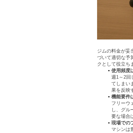
ジムの料金が妥
づいて適切な予
クとして役立ち
使用頻度
週1～2
てしまい
果を反映
機能要件
フリーウ
し、グル
要な場合
現場での
マシンは