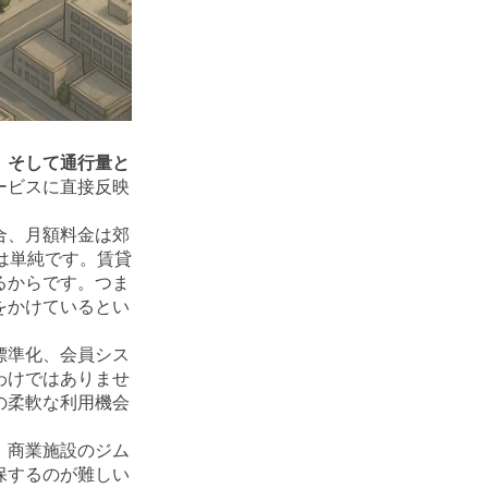
、そして通行量と
ービスに直接反映
合、月額料金は郊
は単純です。賃貸
るからです。つま
をかけているとい
標準化、会員シス
わけではありませ
の柔軟な利用機会
。商業施設のジム
保するのが難しい