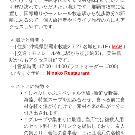
るだけでなく、沖縄を代表する食材を味わいたい方に
もぜひ訪れていただきたい場所です。那覇市牧志に位
置し、国際通りやモノレール牧志駅から徒歩数分の距
離にあるので、個人旅行者やドライブ旅行の方にもア
クセスしやすいです。
⟣ 場所と時間 ⟢
༶ | 住所: 沖縄県那覇市牧志2-7-27 名城ビル1F (
MAP
)
༶ | 交通：モノレール牧志駅から徒歩約3分。美栄橋
駅からもアクセス良好です。
༶ | 営業時間: 17:00 - 14:00 (ラストオーダー 13:00)
👉今すぐ予約：
Ninako Restaurant
⟣ ストアの特徴 ⟢
◜ しゃぶしゃぶスペシャル体験◞ 新鮮な野菜、
海藻、特製スープを組み合わせ、食べる前に食
材を軽く湯がくだけで、素材本来の味が十分に
引き出されます。
◜ グループや集まりに最適 ◞ 当店では複数人用
のセット料理とドリンクを提供しており、友人
の集まり、会社の食事会、または地元の名物を