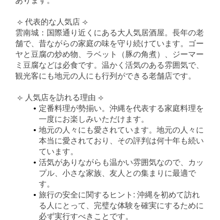
あります。
⟣ 代表的な人気店 ⟢
雲南城：国際通り近くにある大人気居酒屋。長年の老
舗で、昔ながらの家庭の味を守り続けています。ゴー
ヤと豆腐の炒め物、ラベット（豚の角煮）、ジーマー
ミ豆腐などは必食です。温かく活気のある雰囲気で、
観光客にも地元の人にも行列ができる老舗店です。
⟣ 人気店を訪れる理由 ⟢
定番料理が勢揃い。沖縄を代表する家庭料理を
一度にお楽しみいただけます。
地元の人々にも愛されています。地元の人々に
本当に愛されており、その評判は何十年も続い
ています。
活気がありながらも温かい雰囲気なので、カッ
プル、小さな家族、友人との集まりに最適で
す。
旅行の安全に関するヒント: 沖縄を初めて訪れ
る人にとって、完璧な体験を確実にするために
必ず実行すべきことです。