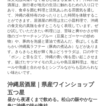
酒屋は、旅行者が地元の生活に触れるための入り口で
あり、食卓を囲む料理と活気あふれる雰囲気を通し
て、沖縄の夜特有のゆったりとした時間を体験するこ
とができます。居酒屋の料理は主に小皿料理で、沖縄
の食文化の真髄を余すところなく表現しています。ぜ
ひ試していただきたい料理には、苦味と爽やかさが特
徴のゴーヤーチャンプルー（豆腐とゴーヤーの炒め
物）や、豚肉を泡盛と醤油で煮込んだ、香ばしくも柔
らかい沖縄風ラフテー（豚肉の煮込み）などがありま
す。きらきらと粒が輝く海ぶどうサラダは、口の中で
「ポン」と音を立て、沖縄の青い海を思い起こさせま
す。揚げたサツマイモの天ぷらや島豆腐料理は、地ビ
ールや泡盛と合わせるとシンプルながらも忘れられな
い味わいです。
沖縄居酒屋｜県産ワインショップ
五つ星
昼から夜遅くまで飲める。松山の賑やかな一
角に沖縄の味が集結。