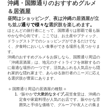
沖縄・国際通りのおすすめグルメ
＆居酒屋
昼間はショッピング、夜は沖縄の
居酒屋が立
ち並ぶ
通りで様々な
選択肢を楽しめます
。
ほとんどの旅行者にとって、国際通りは那覇で最も賑
やかな中心街です。ここでは、お土産やブティック、
ドラッグストアでのショッピングができるだけでな
く、夕食時においしい食事ができる場所も見つかりま
す。
沖縄のおすすめグルメをお探しなら、国際通り周辺の
「沖縄居酒屋」は、地元のナイトライフを体験するの
に最適な場所の一つです。活気あふれる人気店から隠
れ家的な隠れ家まで、あらゆる旅行者のニーズに応え
る選択肢が豊富にあります。
⟣ 国際通り周辺の居酒屋の種類 ⟢
◜賑やか
で大衆的なタイプ◞
花笠食堂は、沖縄の
定食や家庭料理が人気のお店です。賑やかな雰
囲気と手頃な価格で、グループや友人との集ま