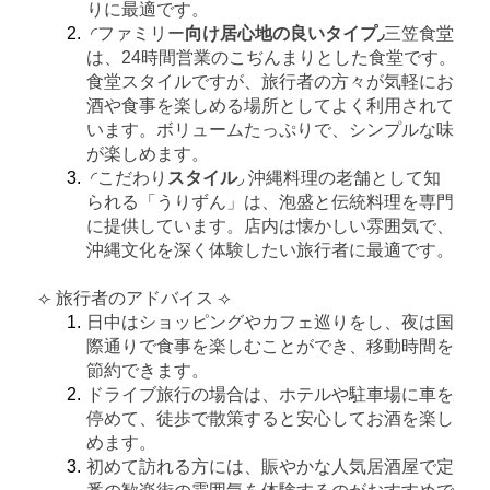
りに最適です。
◜ファミリー
向け居心地の良いタイプ◞
三笠食堂
は、24時間営業のこぢんまりとした食堂です。
食堂スタイルですが、旅行者の方々が気軽にお
酒や食事を楽しめる場所としてよく利用されて
います。ボリュームたっぷりで、シンプルな味
が楽しめます。
◜こだわり
スタイル
◞ 沖縄料理の老舗として知
られる「うりずん」は、泡盛と伝統料理を専門
に提供しています。店内は懐かしい雰囲気で、
沖縄文化を深く体験したい旅行者に最適です。
⟣ 旅行者のアドバイス ⟢
日中はショッピングやカフェ巡りをし、夜は国
際通りで食事を楽しむことができ、移動時間を
節約できます。
ドライブ旅行の場合は、ホテルや駐車場に車を
停めて、徒歩で散策すると安心してお酒を楽し
めます。
初めて訪れる方には、賑やかな人気居酒屋で定