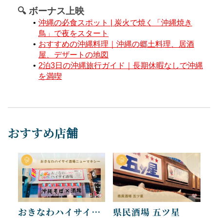
🔍 ボーナス上映
沖縄の必食スポット | 炭火で焼く「沖縄焼き
鳥」で夜をスタート
おすすめの沖縄料理｜沖縄の郷土料理、居酒
屋、デザートの地図
2泊3日の沖縄旅行ガイド｜長期休暇なしで沖縄
を満喫
おすすめ店舗
おきなわハイサイ酒場ニューマキシー
県民酒場 五ツ星