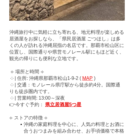
沖縄旅行中に気軽に立ち寄れる、地元料理が楽しめる
居酒屋をお探しなら、「県民居酒屋 ごつほし」は多
くの人が訪れる沖縄屈指の名店です。那覇市松山区に
位置し、国際通りや県営モノレール駅にもほど近く、
観光の帰りにも便利な立地です。
⟣ 場所と時間 ⟢
༶ | 住所: 沖縄県那覇市松山1-9-2 (
MAP
)
༶ | 交通：モノレール県庁駅から徒歩約4分。国際通
りも徒歩圏内です。
༶ | 営業時間: 13:00～深夜
👉今すぐ予約：
県立居酒屋5つ星
⟣ ストアの特徴 ⟢
沖縄の家庭料理を中心に、人気の料理とお酒に
合うおつまみを組み合わせ、お手頃価格で本格