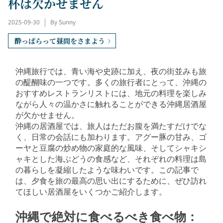
杯は欠かせません
2025-09-30
|
By Sunny
酔っぱらって昼間をさまよう
沖縄旅行では、青い海や史跡に加え、夜の街並みも旅
の醍醐味の一つです。多くの旅行者にとって、沖縄の
おすすめレストランリストには、地元の料理を楽しみ
ながら人々の温かさに触れることができる沖縄居酒屋
が欠かせません。
沖縄の居酒屋
では、旅人はただお腹を満たすだけでな
く、日常の会話にも加わります。アグー豚の甘み、ゴ
ーヤと豆腐の炒め物の家庭的な風味、そしてシャキシ
ャキとした海ぶどうの食感など、それぞれの料理は島
の暮らしを凝縮したような味わいです。この記事で
は、夕食を旅の最高の思い出にするために、ぜひ訪れ
てほしい居酒屋をいくつかご紹介します。
沖縄で絶対に食べるべき食べ物：