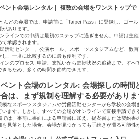
イベント会場レンタル｜
複数の会場をワンストップで
とんどの会場では、申請前に「Taipei Pass」に登録し、ゴー
要があります。
オンラインでの申請は最初のステップに過ぎません。申請は主
めて承認されます。
市民活動センター、公演ホール、スポーツスタジアムなど、数
合し、一度に比較するのに最も便利です。
ラインのプロセス: 申請、支払いから進捗状況の追跡まで、すべ
できるため、多くの時間を節約できます。
ベント会場のレンタル: 会場探しの時間
場合は、まず規制を理解する必要がありま
規模なスポーツスタジアムや労働活動センターから学校の会場
ています。しかし、すべての会場がオンラインで直接申請でき
場では、事前に書面による申請書に加え、提案書または契約書
細を見落とした場合、会場が見つかっても手続きが滞る可能性