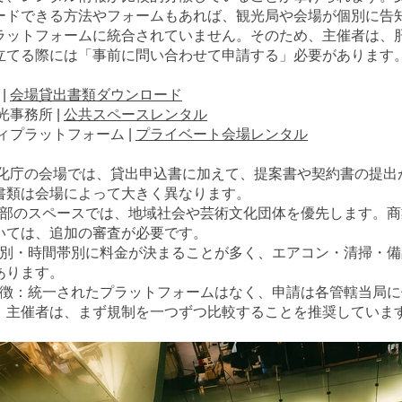
ードできる方法やフォームもあれば、観光局や会場が個別に告
ラットフォームに統合されていません。そのため、主催者は、
立てる際には「事前に問い合わせて申請する」必要があります
|
会場貸出書類ダウンロード
光事務所 |
公共スペースレンタル
ィプラットフォーム |
プライベート会場レンタル
文化庁の会場では、貸出申込書に加えて、提案書や契約書の提出
書類は会場によって大きく異なります。
一部のスペースでは、地域社会や芸術文化団体を優先します。
いては、追加の審査が必要です。
日別・時間帯別に料金が決まることが多く、エアコン・清掃・
あります。
特徴：統一されたプラットフォームはなく、申請は各管轄当局
。主催者は、まず規制を一つずつ比較することを推奨していま