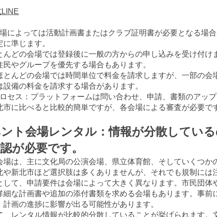
LINE
会場によっては活動計画書またはクラブ証明書が必要となる場
定に準じます。
 ほとんどの会場では登録後に一般の方からの申し込みを受け付け
住民やグループを優先する場合もあります。
: ほとんどの会場では時間単位で料金を請求しますが、一部の会
は設備の料金を請求する場合があります。
プロセス：プラットフォームは問い合わせ、申請、書類のアッ
北市に比べると比較的簡単ですが、各会場による審査が必要で
ベント会場レンタル：情報が分散している
確認が必要です。
会場は、主に文化局の公演会場、県立体育館、そしていくつか
北や新北市ほど選択肢は多くありませんが、それでも規制には
として、申請要件は会場によって大きく異なります。市民団体
詳細な計画書や追加の添付書類を求める会場もあります。事前
、計画の進捗に影響が出る可能性があります。
て、レンタル情報が比較的分散していることが挙げられます。