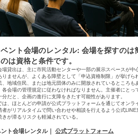
ベント会場のレンタル: 会場を探すのは
いのは資格と条件です。
会場貸出は、主に市民活動センターや一部の展示スペースが中
ありませんが、よくある障壁として「申込資格制限」が挙げら
民、地域住民、または地元団体のみに開放されているところも
、各会場の管理規定に従わなければなりません。主催者にとっ
十分だと、企画の進行に支障をきたす可能性があります。
では、ほとんどの申請が公式プラットフォームを通じてオンラ
請者がリアルタイムで問い合わせや相談を行えるよう公式LINE
続きが滞るリスクも軽減されている。
イベント会場レンタル｜
公式プラットフォーム