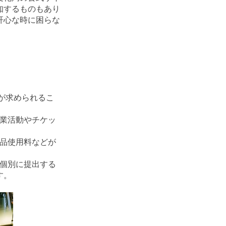
知するものもあり
肝心な時に困らな
。
が求められるこ
商業活動やチケッ
備品使用料などが
に個別に提出する
す。