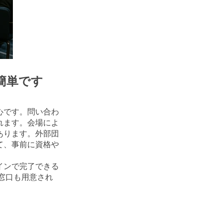
簡単です
心です。問い合わ
れます。会場によ
あります。外部団
て、事前に資格や
インで完了できる
窓口も用意され