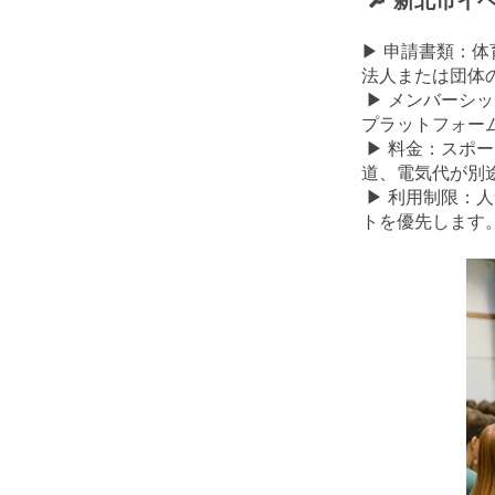
🔎 新北市
▶ 申請書類：
法人または団体
▶ メンバーシ
プラットフォー
▶ 料金：スポ
道、電気代が別
▶ 利用制限：
トを優先します