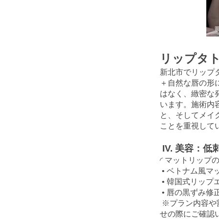
リップタト
新北市でリップタ
＋自然な唇の形
はなく、緻密な
います。施術内
と、そしてメイ
ことを重視して
IV. 美容：
◜ マットリップの
• ベトナム風マッ
• 韓国式リップエ
• 唇の黒ずみ修正
※プラン内容や
せの際にご確認