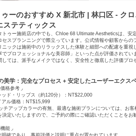
ーのおすすめ X 新北市 | 林口区 - ク
エステティックス
ー施術店の中でも、Chloe 68 Ultimate Aestheticsは
ロセスプランニングで際立っています。公式情報や顧客からの
リニックは施術中のリラックスした体験と細部への配慮を重視
寧でプロフェッショナルな美容師」といった点が評価されてい
関しては、派手なメイクではなく、安全性と徹底した評価プロ
の美学：完全なプロセス + 安定したユーザーエクス
価格参考 ◞
ッド・リップス（約120分）：NT$22,000
アル価格：NT$15,999
ッチアップカラーの有無、最適な施術プランについては、お客
を決定いたしますので、ご予約の際にご確認いただくことをお
機能 ◞
スは明確であり、事前評価と説明に重点が置かれています。