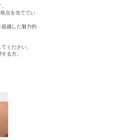
す。
に焦点を当ててい
を超越した魅力的
してください。
望する方。