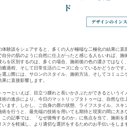
ド
デザインのイン
の体験談をシェアすると、多くの人が極端な二極化の結果に直
で自分の肌のように自然に仕上がったと感じる人もいれば、施
彼らを区別するのは、多くの場合、施術後の色の濃さではなく
治癒過程、そして日常生活のニーズに合っているかどうかです
を選ぶ際には、サロンのスタイル、施術方法、そしてコミュニ
結果に直接影響します。
トゥーといえば、目立つ腫れと長いかさぶたができるというイ
技術の進歩により、今日のマットリップタトゥーは、自然な仕
ています。しかし、ご自身の唇の状態、ライフスタイル、スキ
施術を行うと、最先端の技術を用いても期待と現実の間に大き
。この記事では、「なぜ後悔するのか」に焦点を当て、施術を
リスクを軽減し、より適切な選択をするためのお手伝いをしま