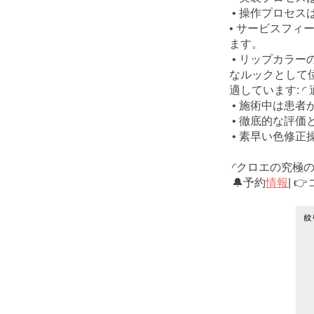
• 操作プロセ
• サービスフ
ます。
• リップカラ
なルックとして
適しています: ◜ 
• 施術中は患
• 徹底的な評
• 素早い色修
◜クロエ
の究極
🔔予約
情報
| 