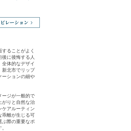
スピレーション
面することがよく
術後に後悔する人
、全体的なデザイ
。新北市でリップ
ケーションの細や
メージが一般的で
上がりと自然な治
ンケアルーティン
な乖離が生じる可
選ぶ際の重要なポ
す。