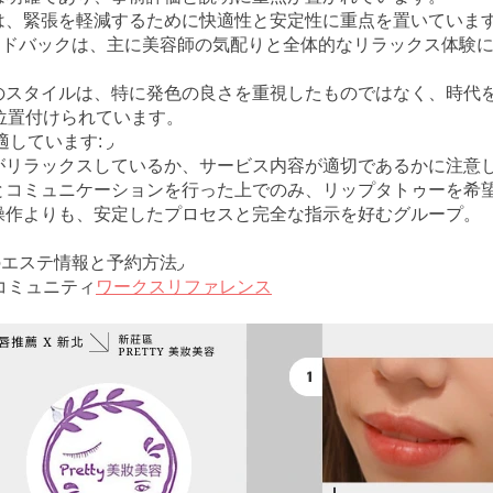
スは、緊張を軽減するために快適性と安定性に重点を置いていま
ィードバックは、主に美容師の気配りと全体的なリラックス体験
ーのスタイルは、特に発色の良さを重視したものではなく、時代
位置付けられています。
適しています: ◞
者がリラックスしているか、サービス内容が適切であるかに注意
価とコミュニケーションを行った上でのみ、リップタトゥーを希
正操作よりも、安定したプロセスと完全な指示を好むグループ。
のエステ
情報と予約方法◞
👉コミュニティ
ワークスリファレンス