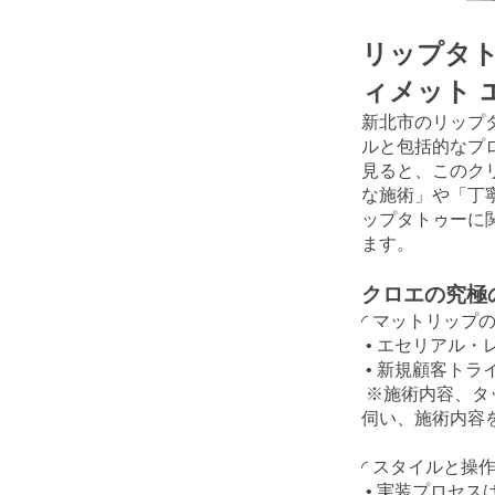
リップタトゥ
ィメット 
新北市のリップタトゥ
ルと包括的なプ
見ると、このク
な施術」や「丁
ップタトゥーに
ます。
クロエの究極
◜ マットリップの
• エセリアル・レ
• 新規顧客トライ
※施術内容、タ
伺い、施術内容
◜ スタイルと操作
• 実装プロセ