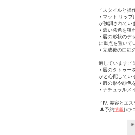
◜ スタイルと操作
• マット リ
が強調されてい
• 濃い発色を
• 唇の形状の
に重点を置いて
• 完成後の口
適しています: ◜ 
• 唇のタトゥ
かと心配してい
• 唇の形や顔
• ナチュラル
◜
IV. 美容とエ
🔔予約
情報
| 