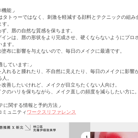
機能 ◞
ップはタトゥーではなく、刺激を軽減する顔料とテクニックの組み
ます。
狙わず、唇の自然な質感を保ちます。
デザインは、唇の形状をより完成させ、硬くならないようにプロ
います。
紅の塗布に影響を与えないので、毎日のメイクに最適です。
適しています: ◞
ーを入れると腫れたり、不自然に見えたり、毎日のメイクに影響
る人。
色を改善したいけれど、メイクが目立ちたくない人向け。
メイクのハリを保ちながら、メイク直しの頻度を減らしたい方に
ステに関する
情報と予約方法 ◞
👉コミュニティ
ワークスリファレンス