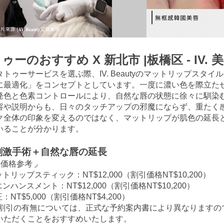
ゥーのおすすめ X 新北市 |
板橋
区 - IV. 
トゥーサービスを選ぶ際、IV. Beautyのマットリップスタイ
に最適化」をコンセプトとしています。一度に濃い色を際立た
発色と色素コントロールにより、自然な唇の状態に徐々に馴染
容や説明からも、日々のタッチアップの邪魔にならず、重たく
ク全体の印象を変えるのではなく、マットリップが肌色の延長
いることが分かります。
低刺激手術＋自然な唇の延長
価格参考 ◞
トリップスティック：NT$12,000（割引価格NT$10,200）
ンハンスメント：NT$12,000（割引価格NT$10,200）
：NT$5,000（割引価格NT$4,200）
割引の有無については、正式な予約案内書により異なりますの
いただくことをおすすめいたします。